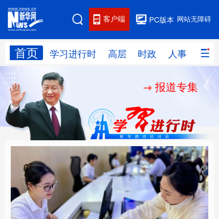
客户端
网站无障碍
PC版本
首页
网站地图
学习进行时
高层
时政
人事
国际
报道专集
学习进行时
高层
时政
人事
国际
财经
网评
港澳
台湾
思客智库
全球连线
教育
科技
科创
量子
体育
文化
书画
健康
军事
厚植营商沃土推动东北
铸魂强党丨以党的政治
访谈
视频
图片
政务