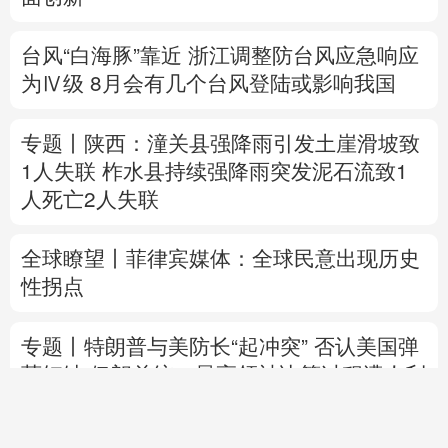
专题丨
陕西：潼关县强降雨引发土崖滑坡致
1人失联
柞水县持续强降雨突发泥石流致1
人死亡2人失联
全球瞭望丨菲律宾媒体：全球民意出现历史
性拐点
专题丨
特朗普与美防长“起冲突”
否认美国弹
药短缺
伊朗总统：最高领袖决策过程遭人利
用
国际金价大涨 油价涨跌不一
直播中