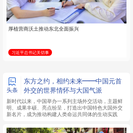
全面振兴
建设为统领加强党的各
方面建设
法律
中央文件
金融
汽车
习近平总书记关切事
学习新语
食品
人居
信息化
数字经济
学术中国
乡村振兴
银龄
溯源中国
东方之约，相约未来——中国元首
外交的世界情怀与大国气派
头条
城市
旅游
能源
会展
新时代以来，中国举办一系列主场外交活动，主题鲜
明、成果丰硕、亮点纷呈，打造出中国特色大国外交
彩票
娱乐
时尚
悦读
新名片，成为推动构建人类命运共同体的生动实践
公益
一带一路
亚太网
上市公司
文化产业
地方频道