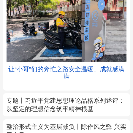
北京
天津
河北
山西
辽宁
吉林
上海
江苏
让“小哥”们的奔忙之路安全温暖、成就感满
满
浙江
安徽
福建
江西
山东
河南
湖北
湖南
专题丨
习近平党建思想理论品格系列述评：
以坚定的理想信念筑牢精神根基
广东
广西
海南
重庆
四川
贵州
云南
西藏
整治形式主义为基层减负丨除作风之弊 兴实
干之风
陕西
甘肃
青海
宁夏
树立和践行正确政绩观
不作无补之功 不为
新疆
内蒙古
黑龙江
无益之事