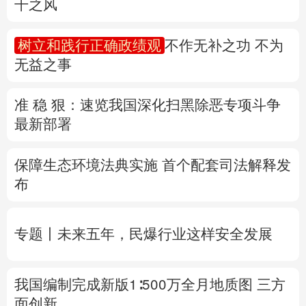
准 稳 狠：速览我国深化扫黑除恶专项斗争
多语种频道
最新部署
English
Español
Français
عربى
保障生态环境法典实施 首个配套司法解释发
Русский язык
日本語
한국어
布
Deutsch
Português
专题丨
未来五年，民爆行业这样安全发展
我国编制完成新版1∶500万全月地质图 三方
面创新
台风“白海豚”靠近 浙江调整防台风应急响应
为Ⅳ级
8月
会有几个台风登陆或影响我国