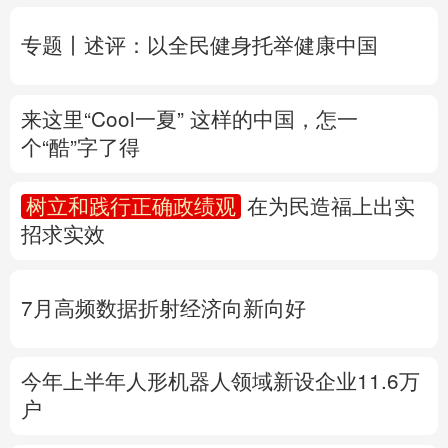
个“酷”字了得
多语种频道
树立和践行正确政绩观
在为民造福上出实
English
Español
Français
عربى
招求实效
Русский язык
日本語
한국어
7月高频数据折射经济向新向好
Deutsch
Português
今年上半年人形机器人领域新设企业11.6万
户
产业发展开新局丨
这个钢厂不“喝”一滴地下
水
专题丨
“白海豚”路径为何多变
“闭眼”等于风