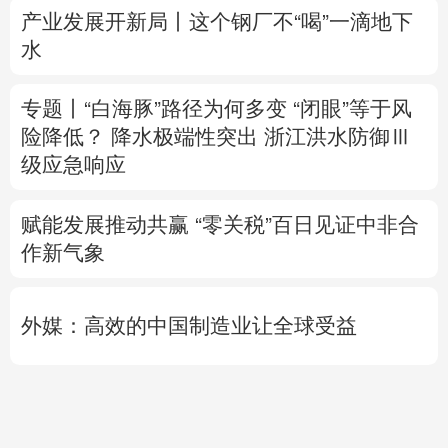
险降低？
降水极端性突出
浙江洪水防御Ⅲ
级应急响应
赋能发展推动共赢 “零关税”百日见证中非合
作新气象
外媒：高效的中国制造业让全球受益
日本2027财年防卫预算申请额创新高
专题丨
伊：与阿曼“接近”达成协议并不意味
重开海峡
战事打不下去了？
美军高层正寻
求“退出路径”