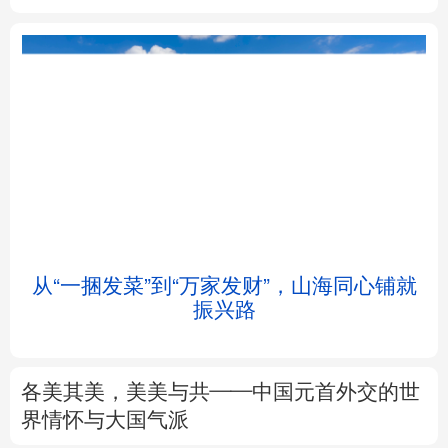
北京
天津
河北
山西
辽宁
吉林
上海
江苏
浙江
安徽
福建
江西
从“一捆发菜”到“万家发财”，山海同心铺就
会
振兴路
山东
河南
湖北
湖南
广东
广西
海南
重庆
各美其美，美美与共——中国元首外交的世
四川
贵州
云南
西藏
界情怀与大国气派
陕西
甘肃
青海
宁夏
专题丨
述评：以全民健身托举健康中国
新疆
内蒙古
黑龙江
来这里“Cool一夏”
这样的中国，怎一