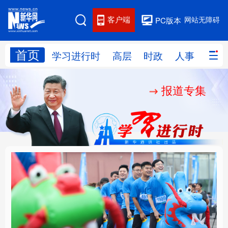
客户端
网站无障碍
PC版本
首页
网站地图
学习进行时
高层
时政
人事
国际
报道专集
学习进行时
高层
时政
人事
国际
财经
网评
港澳
台湾
思客智库
全球连线
教育
科技
科创
量子
体育
文化
书画
健康
军事
人民的健康、体质、幸
铸魂强党丨坚持以党性
访谈
视频
图片
政务