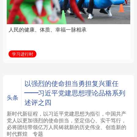
福一脉相承
立身做事
法律
中央文件
金融
汽车
学习进行时
学习新语
食品
人居
信息化
数字经济
学术中国
乡村振兴
银龄
溯源中国
以强烈的使命担当勇担复兴重任
——习近平党建思想理论品格系列
城市
旅游
能源
会展
头条
述评之四
彩票
娱乐
时尚
悦读
新时代新征程，以习近平党建思想为指引，中国共产
党人以更加强烈的使命担当，坚定信心、实干笃行，
必将团结带领亿万人民铸就新的历史伟业、创造新的
公益
一带一路
亚太网
上市公司
时代辉煌
专题
文化产业
地方频道