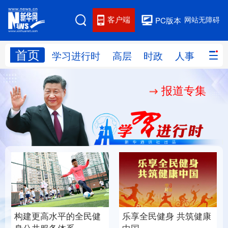
客户端
网站无障碍
PC版本
首页
网站地图
学习进行时
高层
时政
人事
国际
报道专集
学习进行时
高层
时政
人事
国际
财经
网评
港澳
台湾
思客智库
全球连线
教育
科技
科创
量子
体育
文化
书画
健康
军事
构建更高水平的全民健
乐享全民健身 共筑健康
访谈
视频
图片
政务