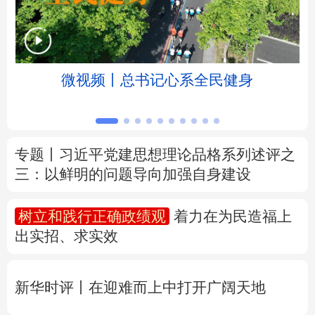
北京
天津
河北
山西
辽宁
吉林
上海
江苏
微视频丨总书记心系全民健身
浙江
安徽
福建
江西
山东
河南
湖北
湖南
专题丨
习近平党建思想理论品格系列述评之
三：以鲜明的问题导向加强自身建设
广东
广西
海南
重庆
四川
贵州
云南
西藏
树立和践行正确政绩观
着力在为民造福上
出实招、求实效
陕西
甘肃
青海
宁夏
新疆
内蒙古
黑龙江
新华时评丨在迎难而上中打开广阔天地