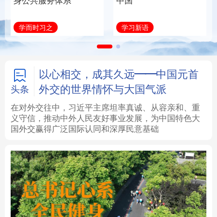
身公共服务体系
中国
法律
中央文件
金融
汽车
学而时习之
学习新语
食品
人居
信息化
数字经济
学术中国
乡村振兴
银龄
溯源中国
以心相交，成其久远——中国元首
外交的世界情怀与大国气派
头条
城市
旅游
能源
会展
在对外交往中，习近平主席坦率真诚、从容亲和、重
义守信，推动中外人民友好事业发展，为中国特色大
彩票
娱乐
时尚
悦读
国外交赢得广泛国际认同和深厚民意基础
公益
一带一路
亚太网
上市公司
文化产业
地方频道