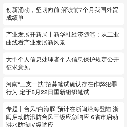
创新涌动，坚韧向前 解读前7个月我国外贸
多语种频道
成绩单
English
Español
Français
عربى
产业发展开新局丨
新华社经济随笔：从工业
Русский язык
日本語
한국어
曲线看产业发展新风景
Deutsch
Português
大型个人信息处理者个人信息保护规定公开
征求意见
河南“三支一扶”招募笔试确认存在作弊犯罪
行为
定于8月22日重新组织笔试
专题丨
台风“白海豚”预计在浙闽沿海登陆
浙
闽启动防汛防台风三级应急响应
6省市启动
洪水防御Ⅳ级响应