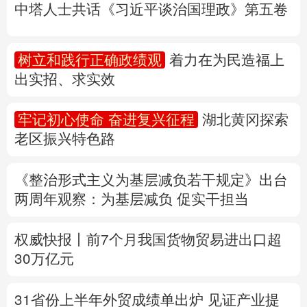
中塔人士共话《习近平谈治国理政》第五卷
多语种频道
树立和践行正确政绩观
着力在为民造福上
English
Español
Français
عربى
出实招、求实效
Русский язык
日本語
한국어
牢记初心使命 奋进复兴征程
湖北黄冈探索
Deutsch
Português
老区振兴特色路
《整治形式主义为基层减负若干规定》出台
两周年
观察
：为基层减负 促实干担当
权威快报丨前7个月我国货物贸易进出口超
30万亿元
31省份上半年外贸成绩单出炉 见证产业提