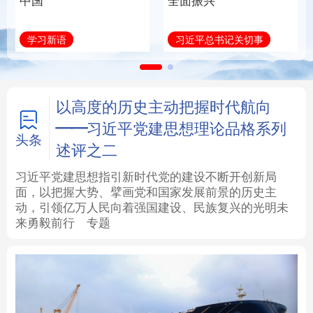
中国
全面振兴
法律
中央文件
金融
汽车
学习新语
习近平总书记关切事
食品
人居
信息化
数字经济
学术中国
乡村振兴
银龄
溯源中国
以高度的历史主动把握时代航向
——习近平党建思想理论品格系列
城市
旅游
能源
会展
头条
述评之二
彩票
娱乐
时尚
悦读
习近平党建思想指引新时代党的建设不断开创新局
面，以把握大势、擘画党和国家发展前景的历史主
动，引领亿万人民向着强国建设、民族复兴的光明未
公益
一带一路
亚太网
上市公司
来勇毅前行
专题
文化产业
地方频道