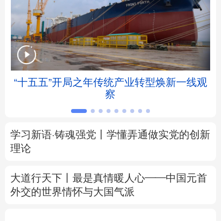
北京
天津
河北
山西
辽宁
吉林
上海
江苏
浙江
安徽
福建
江西
帧
“十五五”开局之年传统产业转型焕新一线观
察
山东
河南
湖北
湖南
广东
广西
海南
重庆
学习新语·铸魂强党丨学懂弄通做实党的创新
四川
贵州
云南
西藏
理论
陕西
甘肃
青海
宁夏
大道行天下丨最是真情暖人心——中国元首
外交的
世界
情怀与大国气派
新疆
内蒙古
黑龙江