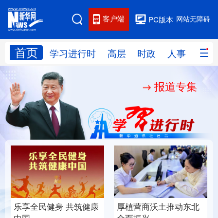
客户端
网站无障碍
PC版本
首页
网站地图
学习进行时
高层
时政
人事
国际
报道专集
学习进行时
高层
时政
人事
国际
财经
网评
港澳
台湾
思客智库
全球连线
教育
科技
科创
量子
体育
文化
书画
健康
军事
乐享全民健身 共筑健康
厚植营商沃土推动东北
访谈
视频
图片
政务