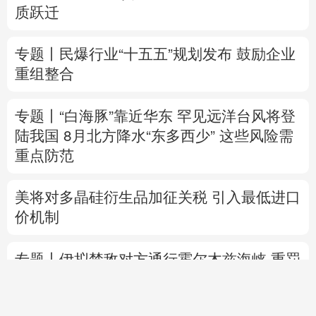
质跃迁
专题丨
民爆行业“十五五”规划发布 鼓励企业
重组整合
专题丨
“白海豚”靠近华东
罕见远洋台风将登
陆我国
8月北方降水“东多西少” 这些风险需
重点防范
美将对多晶硅衍生品加征关税 引入最低进口
价机制
专题丨
伊拟禁敌对方通行霍尔木兹海峡 重罚
违规者
伊媒：格什姆岛附近爆炸声系打
击“敌对目标”所致