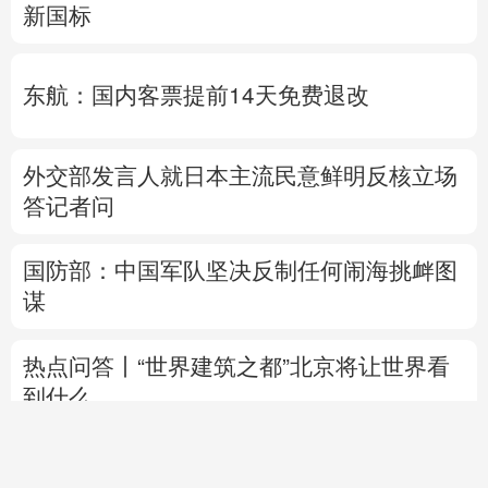
新国标
东航：国内客票提前14天免费退改
外交部发言人就日本主流民意鲜明反核立场
答记者问
国防部：中国军队坚决反制任何闹海挑衅图
谋
热点问答丨“世界建筑之都”北京将让世界看
到什么
新华视点丨解码大脑如
时代人物丨
找到李杨的
活
何连接外部世界
时候，南郑雨过天晴
人