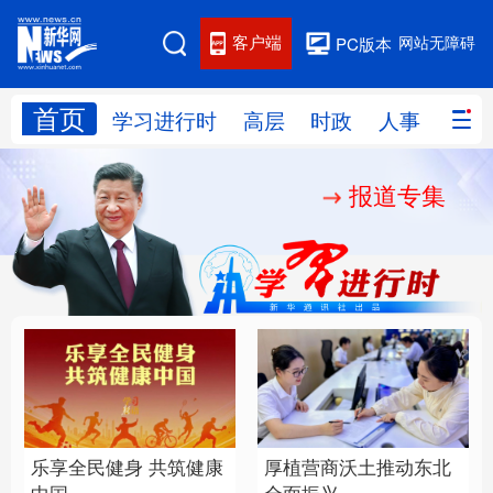
客户端
网站无障碍
PC版本
首页
网站地图
学习进行时
高层
时政
人事
国际
报道专集
学习进行时
高层
时政
人事
国际
财经
网评
港澳
台湾
思客智库
全球连线
教育
科技
科创
量子
体育
文化
书画
健康
军事
乐享全民健身 共筑健康
厚植营商沃土推动东北
访谈
视频
图片
政务