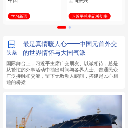
中国
全面振兴
法律
中央文件
金融
汽车
学习新语
习近平总书记关切事
食品
人居
信息化
数字经济
学术中国
乡村振兴
银龄
溯源中国
最是真情暖人心——中国元首外交
的世界情怀与大国气派
头条
城市
旅游
能源
会展
国际舞台上，习近平主席广交朋友、以诚相待，总是
从繁忙的外事活动中抽出时间与各界人士、普通民众
彩票
娱乐
时尚
悦读
广泛接触和交流，留下无数动人瞬间，搭建起民心相
通的桥梁
公益
一带一路
亚太网
上市公司
文化产业
地方频道