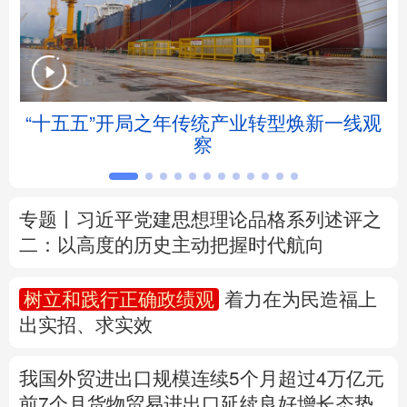
北京
天津
河北
山西
辽宁
吉林
上海
江苏
“十五五”开局之年传统产业转型焕新一线观
浙江
安徽
福建
江西
察
山东
河南
湖北
湖南
专题丨
习近平党建思想理论品格系列述评之
广东
广西
海南
重庆
二：以高度的历史主动把握时代航向
四川
贵州
云南
西藏
树立和践行正确政绩观
着力在为民造福上
陕西
甘肃
青海
宁夏
出实招、求实效
新疆
内蒙古
黑龙江
我国外贸进出口规模连续5个月超过4万亿元
前7个月货物贸易进出口延续良好增长态势