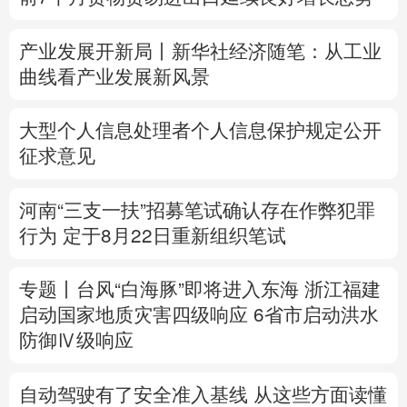
多语种频道
产业发展开新局丨
新华社经济随笔：从工业
曲线看产业发展新风景
English
Español
Français
عربى
Русский язык
日本語
한국어
大型个人信息处理者个人信息保护规定公开
征求意见
Deutsch
Português
河南“三支一扶”招募笔试确认存在作弊犯罪
行为
定于8月22日重新组织笔试
专题丨
台风“白海豚”即将进入东海
浙江福建
启动国家地质灾害四级响应
6省市启动洪水
防御Ⅳ级响应
自动驾驶有了安全准入基线 从这些方面读懂