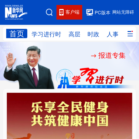
客户端
网站无障碍
PC版本
首页
网站地图
学习进行时
高层
时政
人事
国际
报道专集
学习进行时
高层
时政
人事
国际
财经
网评
港澳
台湾
思客智库
全球连线
教育
科技
科创
量子
体育
文化
书画
健康
军事
乐享全民健身 共筑健康
厚植营商沃土推动东北
访谈
视频
图片
政务