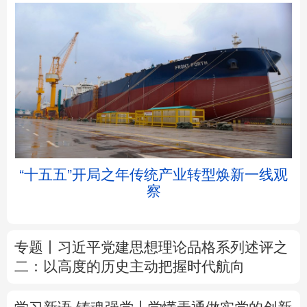
北京
天津
河北
山西
辽宁
吉林
上海
江苏
帧
“十五五”开局之年传统产业转型焕新一线观
浙江
安徽
福建
江西
察
山东
河南
湖北
湖南
专题丨
习近平党建思想理论品格系列述评之
广东
广西
海南
重庆
二：以高度的历史主动把握时代航向
四川
贵州
云南
西藏
学习新语·铸魂强党丨学懂弄通做实党的创新
陕西
甘肃
青海
宁夏
理论
新疆
内蒙古
黑龙江
中塔人士共话《习近平谈治国理政》第五卷