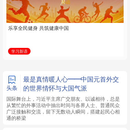
中国
全面振兴
法律
中央文件
金融
汽车
学习新语
习近平总书记关切事
食品
人居
信息化
数字经济
学术中国
乡村振兴
银龄
溯源中国
最是真情暖人心——中国元首外交
的世界情怀与大国气派
头条
城市
旅游
能源
会展
国际舞台上，习近平主席广交朋友、以诚相待，总是
从繁忙的外事活动中抽出时间与各界人士、普通民众
彩票
娱乐
时尚
悦读
广泛接触和交流，留下无数动人瞬间，搭建起民心相
通的桥梁
公益
一带一路
亚太网
上市公司
文化产业
地方频道