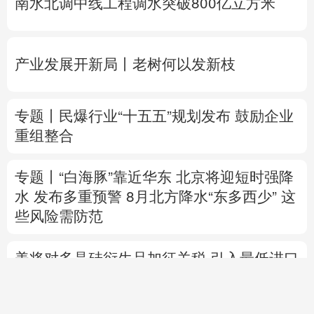
专题丨
民爆行业“十五五”规划发布 鼓励企业
重组整合
专题丨
“白海豚”靠近华东
北京将迎短时强降
水 发布多重预警
8月北方降水“东多西少” 这
些风险需防范
美将对多晶硅衍生品加征关税 引入最低进口
价机制
专题丨
伊拟禁敌对方通行霍尔木兹海峡 重罚
违规者
伊媒：格什姆岛附近爆炸声系打
击“敌对目标”所致