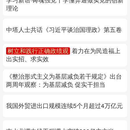
多语种频道
树立和践行正确政绩观
着力在为民造福上
出实招、求实效
English
Español
Français
عربى
Русский язык
日本語
한국어
《整治形式主义为基层减负若干规定》出台
两周年
观察
：为基层减负 促实干担当
Deutsch
Português
我国外贸进出口规模连续5个月超过4万亿元
南水北调中线工程调水突破800亿立方米
产业发展开新局丨
老树何以发新枝