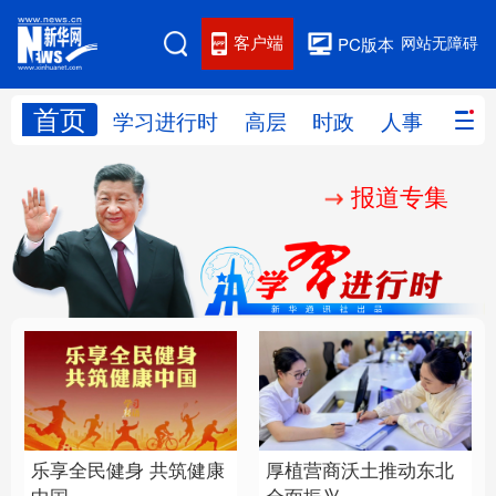
客户端
网站无障碍
PC版本
首页
网站地图
学习进行时
高层
时政
人事
国际
报道专集
学习进行时
高层
时政
人事
国际
财经
网评
港澳
台湾
思客智库
全球连线
教育
科技
科创
量子
体育
文化
书画
健康
军事
乐享全民健身 共筑健康
厚植营商沃土推动东北
访谈
视频
图片
政务