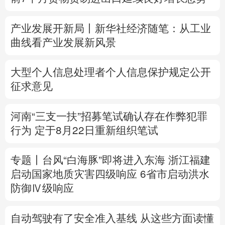
多语种频道
产业发展开新局丨
新华社经济随笔：从工业
曲线看产业发展新风景
English
Español
Français
عربى
Русский язык
日本語
한국어
大型个人信息处理者个人信息保护规定公开
征求意见
Deutsch
Português
河南“三支一扶”招募笔试确认存在作弊犯罪
行为
定于8月22日重新组织笔试
专题丨
台风“白海豚”即将进入东海
浙江福建
启动国家地质灾害四级响应
6省市启动洪水
防御Ⅳ级响应
自动驾驶有了安全准入基线 从这些方面读懂