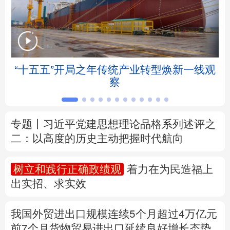
北京
天津
河北
山西
辽宁
吉林
上海
江苏
“十五五”开局之年传统产业转型焕新一线观
浙江
安徽
福建
江西
察
山东
河南
湖北
湖南
专题丨
习近平党建思想理论品格系列述评之
广东
广西
海南
重庆
二：以高度的历史主动把握时代航向
四川
贵州
云南
西藏
树立和践行正确政绩观
着力在为民造福上
陕西
甘肃
青海
宁夏
出实招、求实效
新疆
内蒙古
黑龙江
我国外贸进出口规模连续5个月超过4万亿元
前7个月货物贸易进出口延续良好增长态势