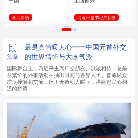
中国
全面振兴
法律
中央文件
金融
汽车
学习新语
习近平总书记关切事
食品
人居
信息化
数字经济
学术中国
乡村振兴
银龄
溯源中国
最是真情暖人心——中国元首外交
的世界情怀与大国气派
头条
城市
旅游
能源
会展
国际舞台上，习近平主席广交朋友、以诚相待，总是
从繁忙的外事活动中抽出时间与各界人士、普通民众
彩票
娱乐
时尚
悦读
广泛接触和交流，留下无数动人瞬间，搭建起民心相
通的桥梁
公益
一带一路
亚太网
上市公司
文化产业
地方频道