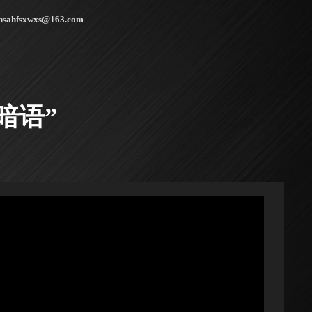
hsahfsxwxs@163.com
暗语”