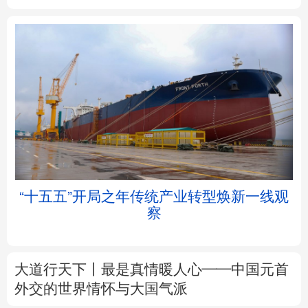
北京
天津
河北
山西
辽宁
吉林
上海
江苏
浙江
安徽
福建
江西
“十五五”开局之年传统产业转型焕新一线观
察
山东
河南
湖北
湖南
广东
广西
海南
重庆
大道行天下丨最是真情暖人心——中国元首
四川
贵州
云南
西藏
外交的
世界
情怀与大国气派
陕西
甘肃
青海
宁夏
中塔人士共话《习近平谈治国理政》第五卷
新疆
内蒙古
黑龙江