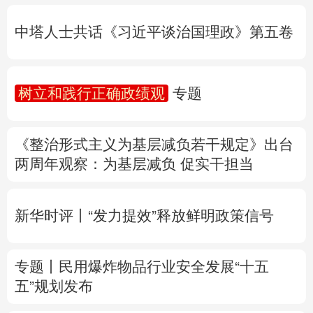
树立和践行正确政绩观
专题
多语种频道
《整治形式主义为基层减负若干规定》出台
English
Español
Français
عربى
两周年
观察
：为基层减负 促实干担当
Русский язык
日本語
한국어
新华时评丨“发力提效”释放鲜明政策信号
Deutsch
Português
专题丨
民用爆炸物品行业安全发展“十五
五”规划发布
专家解读中国首例对外贸易国家安全调查：
中国经贸治理体系一次重要升级
专题丨
“白海豚”逼近华东 罕见远洋台风将登