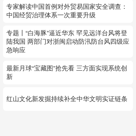
陆我国
两部门对浙闽启动防汛防台风四级应
急响应
最新月球“宝藏图”抢先看
三方面实现系统创
新
红山文化新发掘持续补全中华文明实证链条
外交部就广岛核爆81周年答问
警惕日本拥
核野心
专题丨
伊拟禁止敌对方通行霍尔木兹海峡 违
者重罚