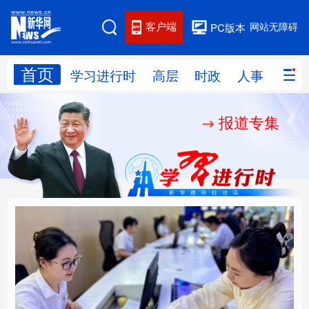
客户端
网站无障碍
PC版本
首页
网站地图
学习进行时
高层
时政
人事
国际
报道专集
学习进行时
高层
时政
人事
国际
财经
网评
港澳
台湾
思客智库
全球连线
教育
科技
科创
量子
体育
文化
书画
健康
军事
厚植营商沃土推动东北
铸魂强党丨以党的政治
访谈
视频
图片
政务