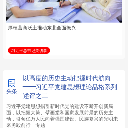
全面振兴
建设为统领加强党的各
方面建设
法律
中央文件
金融
汽车
习近平总书记关切事
学习新语
食品
人居
信息化
数字经济
学术中国
乡村振兴
银龄
溯源中国
以高度的历史主动把握时代航向
——习近平党建思想理论品格系列
城市
旅游
能源
会展
头条
述评之二
彩票
娱乐
时尚
悦读
习近平党建思想指引新时代党的建设不断开创新局
面，以把握大势、擘画党和国家发展前景的历史主
动，引领亿万人民向着强国建设、民族复兴的光明未
公益
一带一路
亚太网
上市公司
来勇毅前行
专题
文化产业
地方频道