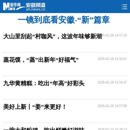
一镜到底看安徽-“新”篇章
要闻
民生
政情
本网
旅游
图片
大山里刮起“村咖风”，这波年味够新潮
2026-02-28 14:57:10
蒸花馍，“蒸”出新年“好福气”
2026-02-28 14:56:01
九华黄精糕：吃出“年高”好彩头
2026-02-28 14:54:47
美好上新丨“姜”来更好！
2026-02-28 14:57:09
2026-02-14 16:28:13