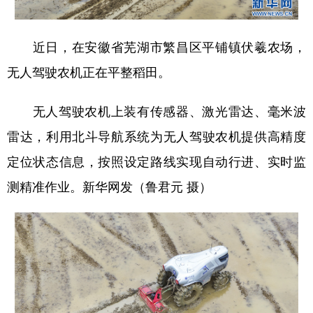
学术中国
乡村振兴
银龄
溯源中国
近日，在安徽省芜湖市繁昌区平铺镇伏羲农场，
城市
旅游
能源
会展
无人驾驶农机正在平整稻田。
彩票
娱乐
时尚
悦读
无人驾驶农机上装有传感器、激光雷达、毫米波
公益
一带一路
亚太网
上市公司
雷达，利用北斗导航系统为无人驾驶农机提供高精度
文化产业
定位状态信息，按照设定路线实现自动行进、实时监
测精准作业。新华网发（鲁君元 摄）
地方频道
北京
天津
河北
山西
辽宁
吉林
上海
江苏
浙江
安徽
福建
江西