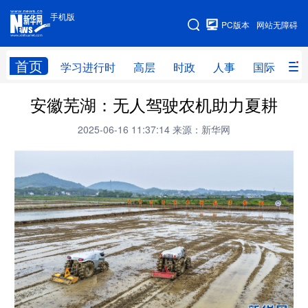
手机版
手机版
PC版本
网站无障碍
网站地图
首页
学习进行时
高层
时政
人事
国际
财
安徽芜湖：无人驾驶农机助力夏耕
学习进行时
高层
时政
人事
2025-06-16 11:37:14
来源：新华网
国际
财经
网评
港澳
台湾
思客智库
全球连线
教育
科技
科创
量子
体育
文化
书画
健康
军事
访谈
视频
图片
政务
法律
中央文件
金融
汽车
食品
人居
信息化
数字经济