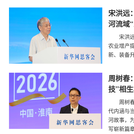
宋洪远
河流域“
宋洪
农业增产
新、装备
周树春
技”相
周树
代内涵与
河故事，
写崭新篇