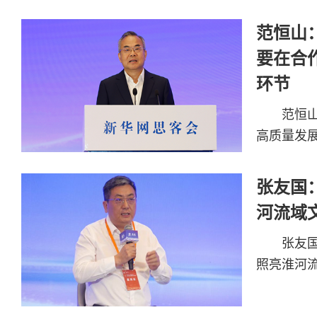
范恒山
要在合
环节
范恒
高质量发
张友国
河流域
张友
照亮淮河