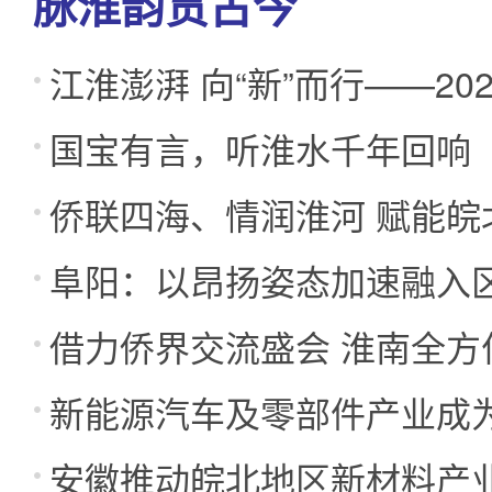
脉淮韵贯古今
江淮澎湃 向“新”而行——2
国宝有言，听淮水千年回响
产值首次超过煤电
侨联四海、情润淮河 赋能皖
阜阳：以昂扬姿态加速融入
借力侨界交流盛会 淮南全方
新能源汽车及零部件产业成
合作新机遇
安徽推动皖北地区新材料产
要引擎