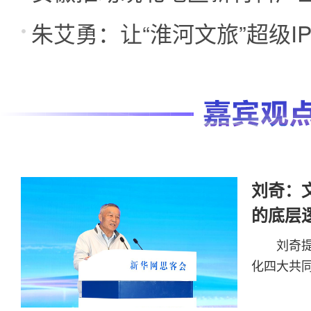
朱艾勇：让“淮河文旅”超级I
展
远
刘奇：
的底层
刘奇
化四大共