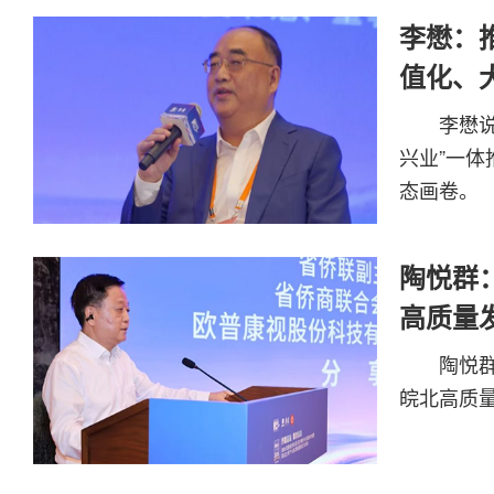
李懋：
值化、
李懋
兴业”一
态画卷。
陶悦群
高质量
陶悦
皖北高质