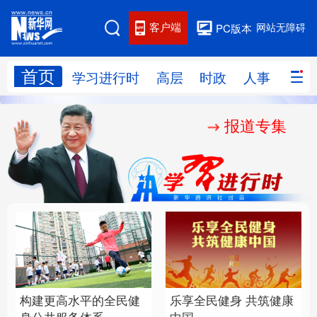
客户端
网站无障碍
PC版本
首页
网站地图
学习进行时
高层
时政
人事
国际
报道专集
学习进行时
高层
时政
人事
国际
财经
网评
港澳
台湾
思客智库
全球连线
教育
科技
科创
量子
体育
文化
书画
健康
军事
构建更高水平的全民健
乐享全民健身 共筑健康
访谈
视频
图片
政务