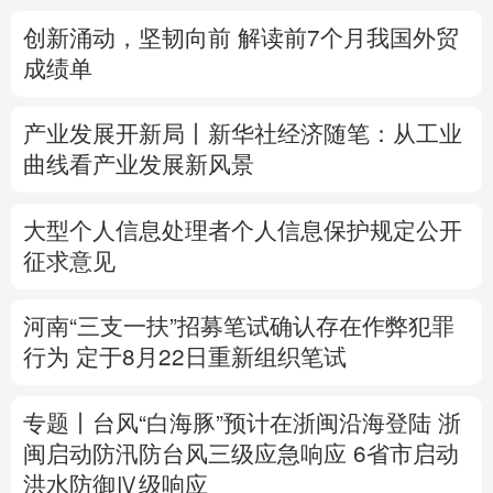
创新涌动，坚韧向前 解读前7个月我国外贸
多语种频道
成绩单
English
Español
Français
عربى
产业发展开新局丨
新华社经济随笔：从工业
Русский язык
日本語
한국어
曲线看产业发展新风景
Deutsch
Português
大型个人信息处理者个人信息保护规定公开
征求意见
河南“三支一扶”招募笔试确认存在作弊犯罪
行为
定于8月22日重新组织笔试
专题丨
台风“白海豚”预计在浙闽沿海登陆
浙
闽启动防汛防台风三级应急响应
6省市启动
洪水防御Ⅳ级响应