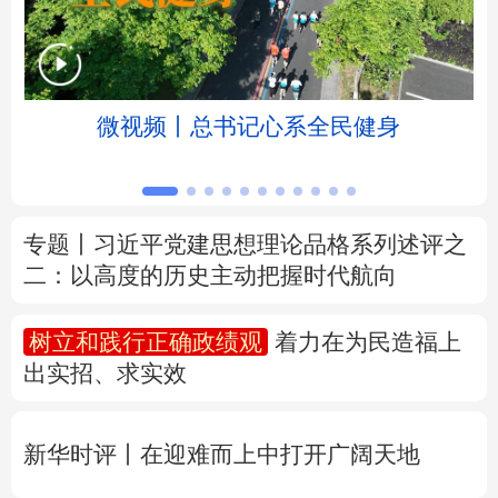
北京
天津
河北
山西
辽宁
吉林
上海
江苏
微视频丨总书记心系全民健身
浙江
安徽
福建
江西
山东
河南
湖北
湖南
专题丨
习近平党建思想理论品格系列述评之
二：以高度的历史主动把握时代航向
广东
广西
海南
重庆
四川
贵州
云南
西藏
树立和践行正确政绩观
着力在为民造福上
出实招、求实效
陕西
甘肃
青海
宁夏
新疆
内蒙古
黑龙江
新华时评丨在迎难而上中打开广阔天地