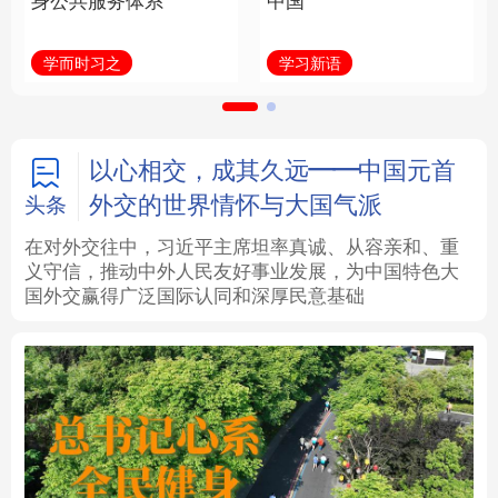
身公共服务体系
中国
法律
中央文件
金融
汽车
学而时习之
学习新语
食品
人居
信息化
数字经济
学术中国
乡村振兴
银龄
溯源中国
以心相交，成其久远——中国元首
外交的世界情怀与大国气派
头条
城市
旅游
能源
会展
在对外交往中，习近平主席坦率真诚、从容亲和、重
义守信，推动中外人民友好事业发展，为中国特色大
彩票
娱乐
时尚
悦读
国外交赢得广泛国际认同和深厚民意基础
公益
一带一路
亚太网
上市公司
文化产业
地方频道