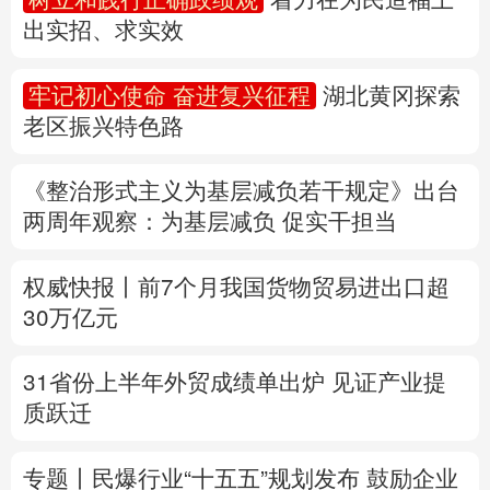
出实招、求实效
多语种频道
牢记初心使命 奋进复兴征程
湖北黄冈探索
English
Español
Français
عربى
老区振兴特色路
Русский язык
日本語
한국어
《整治形式主义为基层减负若干规定》出台
Deutsch
Português
两周年
观察
：为基层减负 促实干担当
权威快报丨前7个月我国货物贸易进出口超
30万亿元
31省份上半年外贸成绩单出炉 见证产业提
质跃迁
专题丨
民爆行业“十五五”规划发布 鼓励企业