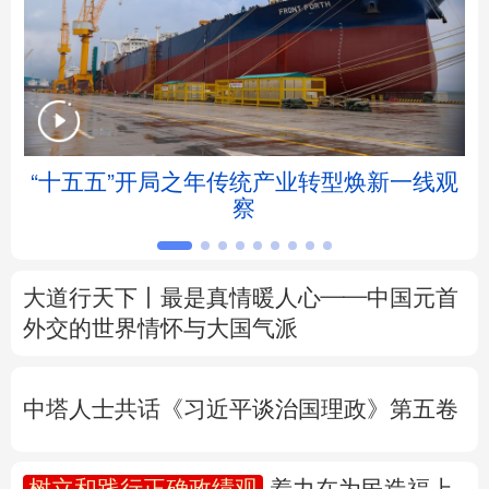
北京
天津
河北
山西
辽宁
吉林
上海
江苏
浙江
安徽
福建
江西
帧
“十五五”开局之年传统产业转型焕新一线观
察
山东
河南
湖北
湖南
广东
广西
海南
重庆
大道行天下丨最是真情暖人心——中国元首
四川
贵州
云南
西藏
外交的
世界
情怀与大国气派
陕西
甘肃
青海
宁夏
中塔人士共话《习近平谈治国理政》第五卷
新疆
内蒙古
黑龙江
树立和践行正确政绩观
着力在为民造福上