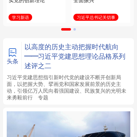
实党的创新理论
全面振兴
法律
中央文件
金融
汽车
学习新语
习近平总书记关切事
食品
人居
信息化
数字经济
学术中国
乡村振兴
银龄
溯源中国
以高度的历史主动把握时代航向
——习近平党建思想理论品格系列
城市
旅游
能源
会展
头条
述评之二
彩票
娱乐
时尚
悦读
习近平党建思想指引新时代党的建设不断开创新局
面，以把握大势、擘画党和国家发展前景的历史主
动，引领亿万人民向着强国建设、民族复兴的光明未
公益
一带一路
亚太网
上市公司
来勇毅前行
专题
文化产业
地方频道