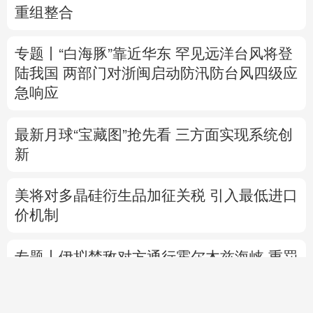
重组整合
专题丨
“白海豚”靠近华东
罕见远洋台风将登
陆我国
两部门对浙闽启动防汛防台风四级应
急响应
最新月球“宝藏图”抢先看
三方面实现系统创
新
美将对多晶硅衍生品加征关税 引入最低进口
价机制
专题丨
伊拟禁敌对方通行霍尔木兹海峡 重罚
违规者
伊媒：格什姆岛附近爆炸声系打
击“敌对目标”所致