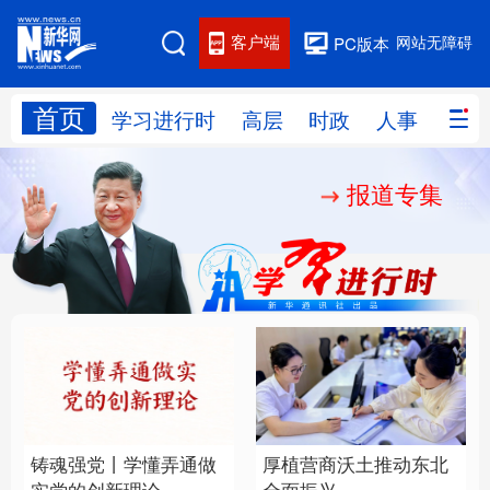
客户端
网站无障碍
PC版本
首页
网站地图
学习进行时
高层
时政
人事
国际
报道专集
学习进行时
高层
时政
人事
国际
财经
网评
港澳
台湾
思客智库
全球连线
教育
科技
科创
量子
体育
文化
书画
健康
军事
铸魂强党丨学懂弄通做
厚植营商沃土推动东北
访谈
视频
图片
政务