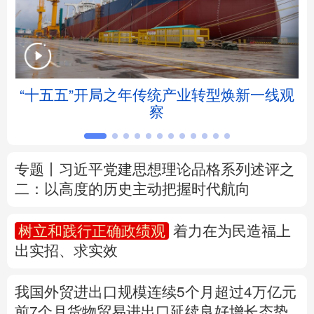
北京
天津
河北
山西
辽宁
吉林
上海
江苏
“十五五”开局之年传统产业转型焕新一线观
浙江
安徽
福建
江西
察
山东
河南
湖北
湖南
专题丨
习近平党建思想理论品格系列述评之
广东
广西
海南
重庆
二：以高度的历史主动把握时代航向
四川
贵州
云南
西藏
树立和践行正确政绩观
着力在为民造福上
陕西
甘肃
青海
宁夏
出实招、求实效
新疆
内蒙古
黑龙江
我国外贸进出口规模连续5个月超过4万亿元
前7个月货物贸易进出口延续良好增长态势