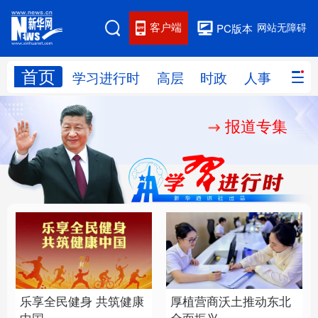
客户端
网站无障碍
PC版本
首页
网站地图
学习进行时
高层
时政
人事
国际
报道专集
学习进行时
高层
时政
人事
国际
财经
网评
港澳
台湾
思客智库
全球连线
教育
科技
科创
量子
体育
文化
书画
健康
军事
乐享全民健身 共筑健康
厚植营商沃土推动东北
访谈
视频
图片
政务