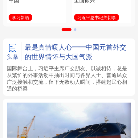
中国
全面振兴
法律
中央文件
金融
汽车
学习新语
习近平总书记关切事
食品
人居
信息化
数字经济
学术中国
乡村振兴
银龄
溯源中国
最是真情暖人心——中国元首外交
的世界情怀与大国气派
头条
城市
旅游
能源
会展
国际舞台上，习近平主席广交朋友、以诚相待，总是
从繁忙的外事活动中抽出时间与各界人士、普通民众
彩票
娱乐
时尚
悦读
广泛接触和交流，留下无数动人瞬间，搭建起民心相
通的桥梁
公益
一带一路
亚太网
上市公司
文化产业
地方频道