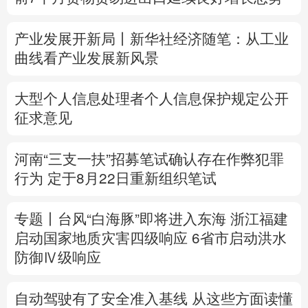
多语种频道
产业发展开新局丨
新华社经济随笔：从工业
曲线看产业发展新风景
English
Español
Français
عربى
Русский язык
日本語
한국어
大型个人信息处理者个人信息保护规定公开
征求意见
Deutsch
Português
河南“三支一扶”招募笔试确认存在作弊犯罪
行为
定于8月22日重新组织笔试
专题丨
台风“白海豚”即将进入东海
浙江福建
启动国家地质灾害四级响应
6省市启动洪水
防御Ⅳ级响应
自动驾驶有了安全准入基线 从这些方面读懂