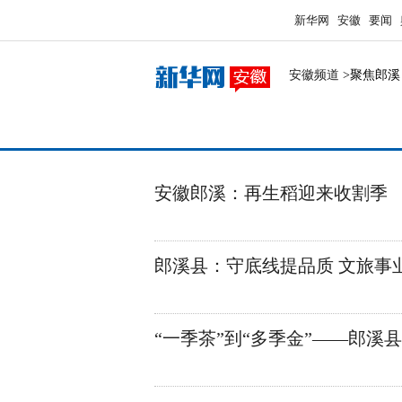
新华网
安徽
要闻
安徽频道
>聚焦郎溪
安徽郎溪：再生稻迎来收割季
郎溪县：守底线提品质 文旅事
“一季茶”到“多季金”——郎溪