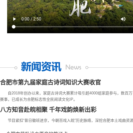
合肥市第九届家庭古诗词知识大赛收官
自2018年创办以来，家庭古诗词大赛累计吸引超4000组家庭参与，数百
赛事，已成长为合肥标志性全民阅读文化IP。
八方知音赴皖相聚 千年戏韵焕新出彩
节目紧扣“昔日徽班进京，今朝百戏入皖”历史脉络，深挖合肥本土戏曲资