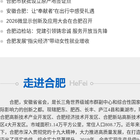
合肥市获批设立原产地签证点
安徽合肥：让“奉献者”在出行中感受礼遇
2026微显示创新及应用大会在合肥召开
合肥边检站：党建引领铸忠诚 服务开放当先锋
合肥发展“指尖经济”带动女性就业增收
合肥，安徽省省会，是长三角世界级城市群副中心和综合性国
际影响力的创新之都。现辖肥东、肥西、长丰、庐江4县和巢湖市，
合肥高新技术产业开发区、合肥经济技术开发区、合肥新站高新技
区4大开发区。市域面积1.14万平方公里，常住人口808.7万。近
下，合肥市深入贯彻党的十九大精神，大力推进高质量发展，在打造
迈出了坚实步伐，综合实力显著提升。2019年，全市实现生产总值940