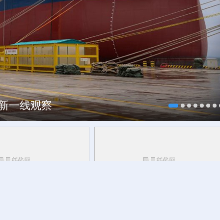
每一帧都像“开盲盒”
焕新一线观察
小野象仔仔和它的“象爸
今日立秋：夏色犹未尽 清风递秋