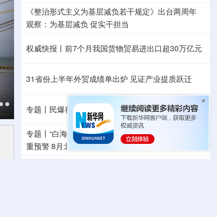
《整治形式主义为基层减负若干规定》出台两周年
观察
：为基层减负 促实干担当
权威快报丨前7个月我国货物贸易进出口超30万亿元
31省份上半年外贸成绩单出炉 见证产业提质跃迁
专题丨
民爆行业“十五五”规划发布 鼓励企业重组整合
专题丨
“白海豚”靠近华东
北京将迎短时强降水 发布多
重预警
8月北方降水“东多西少” 这些风险需防范
最新月球“宝藏图”抢先看
三方面实现系统创新
美将对多晶硅衍生品加征关税 引入最低进口价机制
音