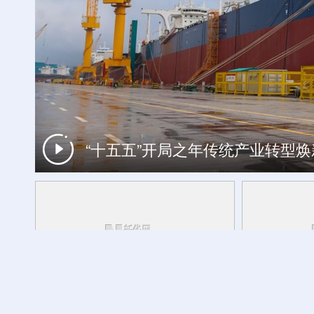
世界遗产游计划丨探秘昼夜高黎贡 
“十五五”开局之年传统产业转型
特写丨当日本社会淡忘，他们在东京
新华走笔丨