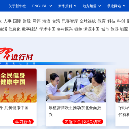
关于新华社
ENGLISH
新华报刊
地方频道
承建网站
政
人事
国际
财经
网评
港澳
台湾
思客智库
全球连线
教育
科技
科创
生活
信息化
数字经济
学术中国
乡村振兴
银龄
溯源中国
城市
旅游
能源
身 共筑健康中国
厚植营商沃土推动东北全面振
“作
兴
代有
学习新语
习近平总书记关切事