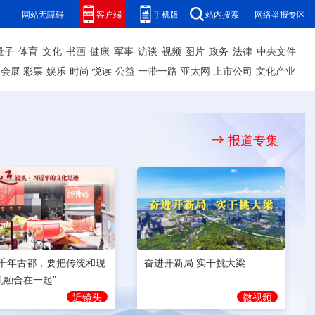
网站无障碍
客户端
手机版
站内搜索
网络举报专区
量子
体育
文化
书画
健康
军事
访谈
视频
图片
政务
法律
中央文件
会展
彩票
娱乐
时尚
悦读
公益
一带一路
亚太网
上市公司
文化产业
报道专集
奋进开新局 实干挑大梁
为千年古都，要把传统和现
机融合在一起”
微视频
近镜头