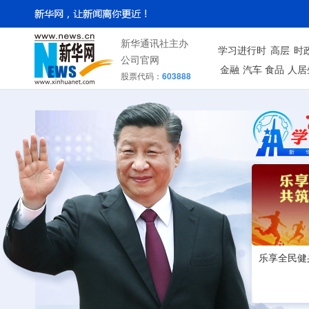
新华通讯社主办
学习进行时
高层
时
公司官网
金融
汽车
食品
人居
股票代码：
603888
乐享全民健