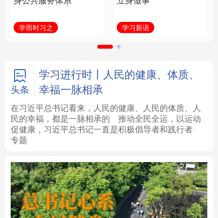
身公共服务体系
立身做事
法律
中央文件
金融
汽车
学而时习之
学习新语
食品
人居
信息化
数字经济
学术中国
乡村振兴
银龄
溯源中国
学习进行时丨人民的健康、体质、
幸福一脉相承
头条
城市
旅游
能源
会展
在习近平总书记看来，人民的健康、人民的体质、人
民的幸福，都是一脉相承的
推动全民全运，以运动
彩票
娱乐
时尚
悦读
促健康，习近平总书记一直是积极倡导者和践行者
专题
公益
一带一路
亚太网
上市公司
文化产业
地方频道