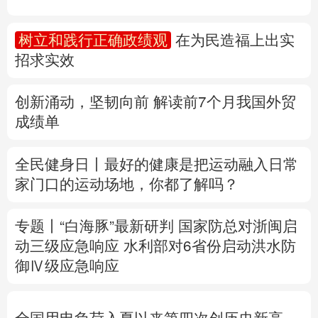
多语种频道
树立和践行正确政绩观
在为民造福上出实
招求实效
English
Español
Français
عربى
Русский язык
日本語
한국어
创新涌动，坚韧向前 解读前7个月我国外贸
成绩单
Deutsch
Português
全民健身日丨
最好的健康是把运动融入日常
家门口的运动场地，你都了解吗？
专题丨
“白海豚”最新研判
国家防总对浙闽启
动三级应急响应
水利部对6省份启动洪水防
御Ⅳ级应急响应