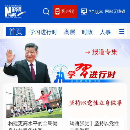
客户端
网站无障碍
PC版本
首页
网站地图
学习进行时
高层
时政
人事
国际
报道专集
学习进行时
高层
时政
人事
国际
财经
网评
港澳
台湾
思客智库
全球连线
教育
科技
科创
量子
体育
文化
书画
健康
军事
构建更高水平的全民健
铸魂强党丨坚持以党性
访谈
视频
图片
政务