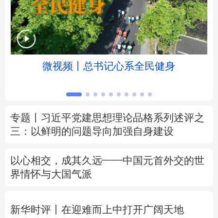
北京
天津
河北
山西
辽宁
吉林
上海
江苏
微视频丨总书记心系全民健身
浙江
安徽
福建
江西
山东
河南
湖北
湖南
专题丨
习近平党建思想理论品格系列述评之
广东
广西
海南
重庆
三：以鲜明的问题导向加强自身建设
四川
贵州
云南
西藏
以心相交，成其久远——中国元首外交的世
陕西
甘肃
青海
宁夏
界情怀与大国气派
新疆
内蒙古
黑龙江
新华时评丨在迎难而上中打开广阔天地