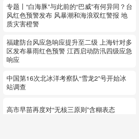
福建防台风应急响应提升至二级
上海针对多
区发布暴雨红色预警
江西启动防汛四级应急
响应
中国第16次北冰洋考察队“雪龙2”号开始冰
站调查
高市早苗再度对“无核三原则”含糊表态
“枪口对准了我”，记者直击以军巴勒斯坦军
事行动
专题丨
伊：重开霍尔木兹海峡前提是美满足
5个条件
美国防部要求军工企业“大幅加