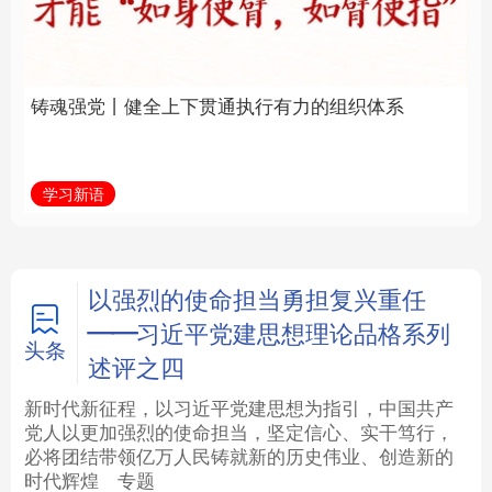
通执行有力的组织体系
福一脉相承
法律
中央文件
金融
汽车
学习新语
学习进行时
食品
人居
信息化
数字经济
学术中国
乡村振兴
银龄
溯源中国
以强烈的使命担当勇担复兴重任
——习近平党建思想理论品格系列
城市
旅游
能源
会展
头条
述评之四
彩票
娱乐
时尚
悦读
新时代新征程，以习近平党建思想为指引，中国共产
党人以更加强烈的使命担当，坚定信心、实干笃行，
必将团结带领亿万人民铸就新的历史伟业、创造新的
公益
一带一路
亚太网
上市公司
时代辉煌
专题
文化产业
地方频道