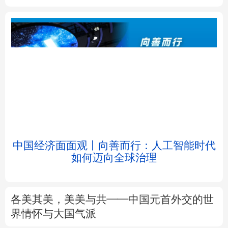
北京
天津
河北
山西
辽宁
吉林
上海
江苏
浙江
安徽
福建
江西
中国经济面面观丨向善而行：人工智能时代
如何迈向全球治理
山东
河南
湖北
湖南
广东
广西
海南
重庆
各美其美，美美与共——中国元首外交的世
四川
贵州
云南
西藏
界情怀与大国气派
陕西
甘肃
青海
宁夏
7月份CPI同比上涨0.5%
PPI同比上涨3.5%
解读
新疆
内蒙古
黑龙江
前7月进口增速高于出口8个百分点，意味着