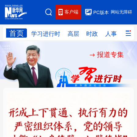
客户端
网站无障碍
PC版本
首页
网站地图
学习进行时
高层
时政
人事
国际
报道专集
学习进行时
高层
时政
人事
国际
财经
网评
港澳
台湾
思客智库
全球连线
教育
科技
科创
量子
体育
文化
书画
健康
军事
铸魂强党丨健全上下贯
人民的健康、体质、幸
访谈
视频
图片
政务