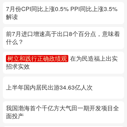
什么？
多语种频道
树立和践行正确政绩观
在为民造福上出实
English
Español
Français
عربى
招求实效
Русский язык
日本語
한국어
上半年国内居民出游34.63亿人次
Deutsch
Português
我国渤海首个千亿方大气田一期开发项目全
面投产
专题丨
“白海豚”与此前的“巴威”有何异同？
台
风红色预警发布
风暴潮和海浪双红警报
地
质灾害橙警