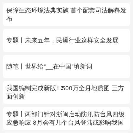
保障生态环境法典实施 首个配套司法解释发
多语种频道
布
English
Español
Français
عربى
专题丨
未来五年，民爆行业这样安全发展
Русский язык
日本語
한국어
Deutsch
Português
随笔丨世界给“__在中国”填新词
我国编制完成新版1∶500万全月地质图 三方
面创新
专题丨
两部门针对浙闽启动防汛防台风四级
应急响应
8月会有几个台风登陆或影响我国