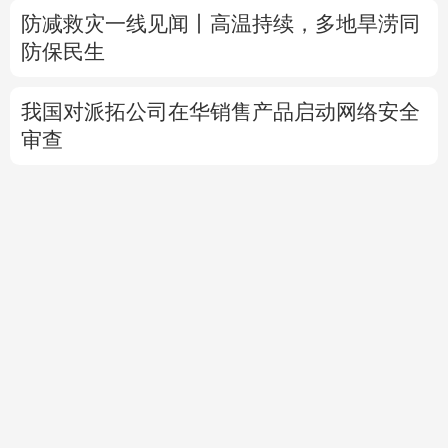
防减救灾一线见闻丨高温持续，多地旱涝同
防保民生
我国对派拓公司在华销售产品启动网络安全
审查
高市早苗就“无核三原则”的表态含糊其辞
专题丨
特朗普与美防长“起冲突”
否认美国弹
药短缺
伊朗总统：最高领袖决策过程遭人利
用