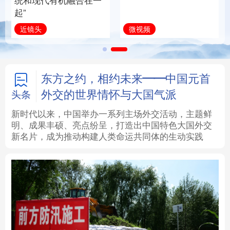
全面振兴
建设为统领加强党的
方面建设
法律
中央文件
金融
汽车
习近平总书记关切事
学习新语
食品
人居
信息化
数字经济
学术中国
乡村振兴
银龄
溯源中国
东方之约，相约未来——中国元首
外交的世界情怀与大国气派
头条
城市
旅游
能源
会展
新时代以来，中国举办一系列主场外交活动，主题鲜
明、成果丰硕、亮点纷呈，打造出中国特色大国外交
彩票
娱乐
时尚
悦读
新名片，成为推动构建人类命运共同体的生动实践
公益
一带一路
亚太网
上市公司
文化产业
地方频道