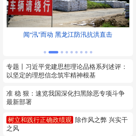
北京
天津
河北
山西
辽宁
吉林
上海
江苏
直击
我国首座抗17级台风高技术难度浮式
台投运
浙江
安徽
福建
江西
山东
河南
湖北
湖南
专题丨
习近平党建思想理论品格系列述评：
以坚定的理想信念筑牢精神根基
广东
广西
海南
重庆
四川
贵州
云南
西藏
准 稳 狠：速览我国深化扫黑除恶专项斗争
最新部署
陕西
甘肃
青海
宁夏
树立和践行正确政绩观
除作风之弊 兴实干
新疆
内蒙古
黑龙江
之风