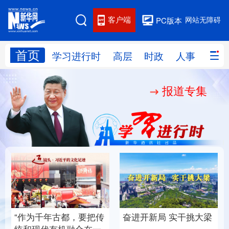
客户端
网站无障碍
PC版本
首页
网站地图
学习进行时
高层
时政
人事
国际
报道专集
学习进行时
高层
时政
人事
国际
财经
网评
港澳
台湾
思客智库
全球连线
教育
科技
科创
量子
体育
文化
书画
健康
军事
挑大梁
厚植营商沃土推动东北
铸魂强党丨以党的政
访谈
视频
图片
政务