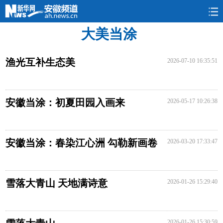
大美当涂
要闻
民生
政情
本网
旅游
图片
渔光互补生态美
2026-07-10 16:35:51
安徽当涂：初夏田园入画来
2026-05-17 10:26:38
安徽当涂：春染江心洲 勾勒新画卷
2026-03-20 17:33:47
雪落大青山 天地满诗意
2026-01-26 15:29:40
2026-01-26 15:30:59