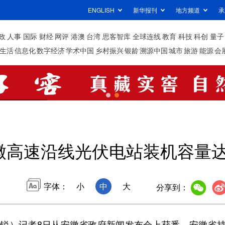
ENGLISH
新华报刊
地方频道
承
政
人事
国际
财经
网评
港澳
台湾
思客智库
全球连线
教育
科技
科创
量子
生活
信息化
数字经济
学术中国
乡村振兴
银龄
溯源中国
城市
旅游
能源
会
徽高速沿线光伏电站装机容量达3
字体：
小
中
大
分享到：
锐）记者8日从安徽省政府新闻发布会上获悉，安徽省持