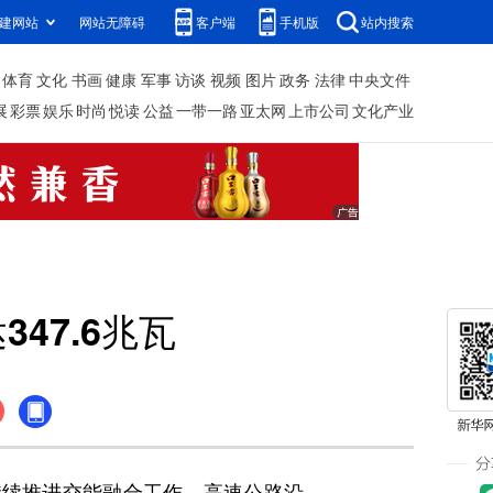
建网站
网站无障碍
客户端
手机版
站内搜索
体育
文化
书画
健康
军事
访谈
视频
图片
政务
法律
中央文件
展
彩票
娱乐
时尚
悦读
公益
一带一路
亚太网
上市公司
文化产业
47.6兆瓦
续推进交能融合工作，高速公路沿