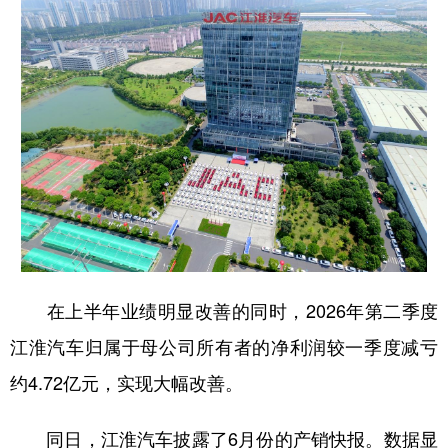
学术中国
乡村振兴
银龄
溯源中国
城市
旅游
能源
会展
彩票
娱乐
时尚
悦读
公益
一带一路
亚太网
上市公司
文化产业
地方频道
在上半年业绩明显改善的同时，2026年第二季度
北京
天津
河北
山西
江淮汽车归属于母公司所有者的净利润较一季度减亏
辽宁
吉林
上海
江苏
约4.72亿元，实现大幅改善。
浙江
安徽
福建
江西
同日，江淮汽车披露了6月份的产销快报。数据显