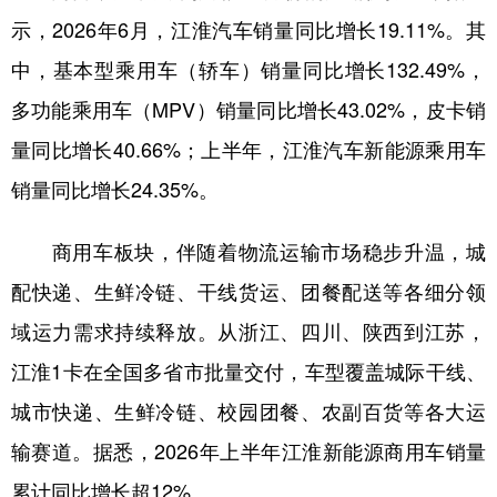
山东
河南
湖北
湖南
示，2026年6月，江淮汽车销量同比增长19.11%。其
广东
广西
海南
重庆
中，基本型乘用车（轿车）销量同比增长132.49%，
四川
贵州
云南
西藏
多功能乘用车（MPV）销量同比增长43.02%，皮卡销
量同比增长40.66%；上半年，江淮汽车新能源乘用车
陕西
甘肃
青海
宁夏
销量同比增长24.35%。
新疆
内蒙古
黑龙江
商用车板块，伴随着物流运输市场稳步升温，城
多语种频道
配快递、生鲜冷链、干线货运、团餐配送等各细分领
域运力需求持续释放。从浙江、四川、陕西到江苏，
English
Español
Français
عربى
江淮1卡在全国多省市批量交付，车型覆盖城际干线、
Русский язык
日本語
한국어
城市快递、生鲜冷链、校园团餐、农副百货等各大运
Deutsch
Português
输赛道。据悉，2026年上半年江淮新能源商用车销量
累计同比增长超12%。