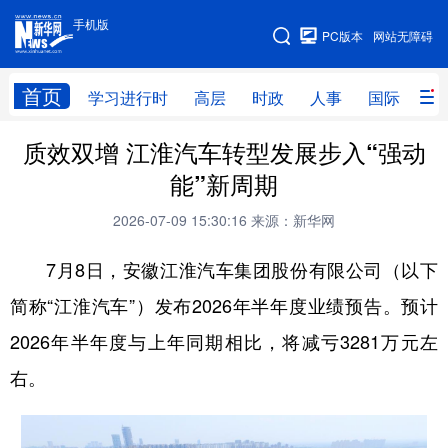
手机版
手机版
PC版本
网站无障碍
网站地图
首页
学习进行时
高层
时政
人事
国际
财
质效双增 江淮汽车转型发展步入“强动
学习进行时
高层
时政
人事
能”新周期
国际
财经
网评
港澳
2026-07-09 15:30:16
来源：新华网
台湾
思客智库
全球连线
教育
7月8日，安徽江淮汽车集团股份有限公司（以下
科技
科创
量子
体育
简称“江淮汽车”）发布2026年半年度业绩预告。预计
文化
书画
健康
军事
2026年半年度与上年同期相比，将减亏3281万元左
访谈
视频
图片
政务
右。
法律
中央文件
金融
汽车
食品
人居
信息化
数字经济