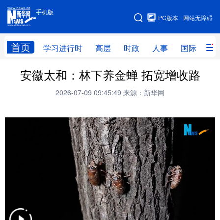
手机版
手机版
PC版本
网站无障碍
网站地图
首页
学习进行时
高层
时政
人事
国际
财
安徽太和：林下养金蝉 拓宽增收路
学习进行时
高层
时政
人事
2026-07-09 09:45:49
来源：新华网
国际
财经
网评
港澳
台湾
思客智库
全球连线
教育
科技
科创
量子
体育
文化
书画
健康
军事
访谈
视频
图片
政务
法律
中央文件
金融
汽车
食品
人居
信息化
数字经济