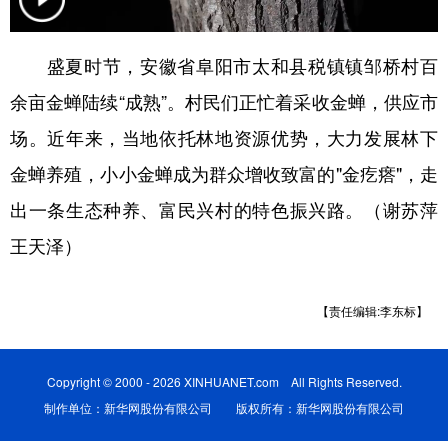
学术中国
乡村振兴
银龄
溯源中国
盛夏时节，安徽省阜阳市太和县税镇镇邹桥村百
城市
旅游
能源
会展
余亩金蝉陆续“成熟”。村民们正忙着采收金蝉，供应市
彩票
娱乐
时尚
悦读
场。近年来，当地依托林地资源优势，大力发展林下
公益
一带一路
亚太网
上市公司
金蝉养殖，小小金蝉成为群众增收致富的"金疙瘩"，走
出一条生态种养、富民兴村的特色振兴路。（谢苏萍
文化产业
王天泽）
地方频道
【责任编辑:李东标】
北京
天津
河北
山西
辽宁
吉林
上海
江苏
Copyright © 2000 - 2026 XINHUANET.com All Rights Reserved.
制作单位：新华网股份有限公司 版权所有：新华网股份有限公司
浙江
安徽
福建
江西