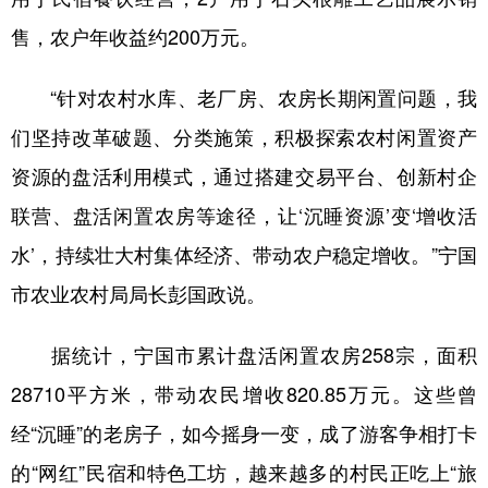
山东
河南
湖北
湖南
售，农户年收益约200万元。
广东
广西
海南
重庆
“针对农村水库、老厂房、农房长期闲置问题，我
四川
贵州
云南
西藏
们坚持改革破题、分类施策，积极探索农村闲置资产
陕西
甘肃
青海
宁夏
资源的盘活利用模式，通过搭建交易平台、创新村企
新疆
内蒙古
黑龙江
联营、盘活闲置农房等途径，让‘沉睡资源’变‘增收活
水’，持续壮大村集体经济、带动农户稳定增收。”宁国
多语种频道
市农业农村局局长彭国政说。
English
Español
Français
عربى
据统计，宁国市累计盘活闲置农房258宗，面积
Русский язык
日本語
한국어
28710平方米，带动农民增收820.85万元。这些曾
Deutsch
Português
经“沉睡”的老房子，如今摇身一变，成了游客争相打卡
的“网红”民宿和特色工坊，越来越多的村民正吃上“旅