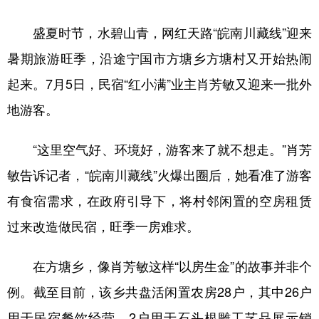
学术中国
乡村振兴
银龄
溯源中国
盛夏时节，水碧山青，网红天路“皖南川藏线”迎来
暑期旅游旺季，沿途宁国市方塘乡方塘村又开始热闹
城市
旅游
能源
会展
起来。7月5日，民宿“红小满”业主肖芳敏又迎来一批外
彩票
娱乐
时尚
悦读
地游客。
公益
一带一路
亚太网
上市公司
“这里空气好、环境好，游客来了就不想走。”肖芳
文化产业
敏告诉记者，“皖南川藏线”火爆出圈后，她看准了游客
有食宿需求，在政府引导下，将村邻闲置的空房租赁
地方频道
过来改造做民宿，旺季一房难求。
北京
天津
河北
山西
在方塘乡，像肖芳敏这样“以房生金”的故事并非个
辽宁
吉林
上海
江苏
例。截至目前，该乡共盘活闲置农房28户，其中26户
浙江
安徽
福建
江西
用于民宿餐饮经营，2户用于石头根雕工艺品展示销