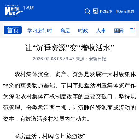
手机版
手机版
PC版本
网站无障碍
网站地图
首页
学习进行时
高层
时政
人事
国际
财
让“沉睡资源”变“增收活水”
学习进行时
高层
时政
人事
2026-07-08 08:39:47
来源：安徽日报
国际
财经
网评
港澳
农村集体资金、资产、资源是发展壮大村级集体
台湾
思客智库
全球连线
教育
经济的重要物质基础。宁国市把盘活闲置集体资产作
科技
科创
量子
体育
为深化农村集体产权制度改革的重要突破口，坚持规
文化
书画
健康
军事
范管理、分类盘活两手抓，让沉睡的资源变成流动的
访谈
视频
图片
政务
资本，有效激活乡村发展内生动力。
法律
中央文件
金融
汽车
民房盘活，村民吃上“旅游饭”
食品
人居
信息化
数字经济