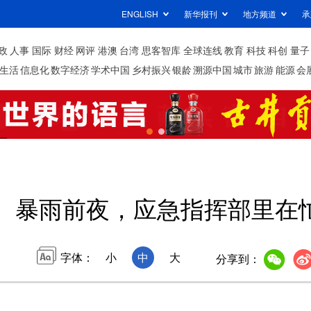
ENGLISH
新华报刊
地方频道
承
政
人事
国际
财经
网评
港澳
台湾
思客智库
全球连线
教育
科技
科创
量子
生活
信息化
数字经济
学术中国
乡村振兴
银龄
溯源中国
城市
旅游
能源
会
暴雨前夜，应急指挥部里在
字体：
小
中
大
分享到：