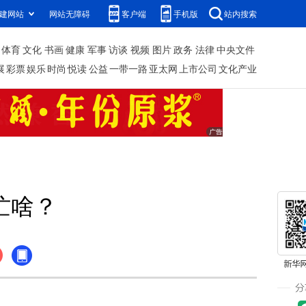
建网站
网站无障碍
客户端
手机版
站内搜索
体育
文化
书画
健康
军事
访谈
视频
图片
政务
法律
中央文件
展
彩票
娱乐
时尚
悦读
公益
一带一路
亚太网
上市公司
文化产业
忙啥？