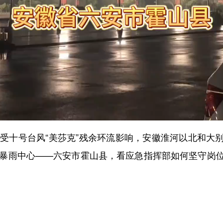
十号台风“美莎克”残余环流影响，安徽淮河以北和大
的暴雨中心——六安市霍山县，看应急指挥部如何坚守岗