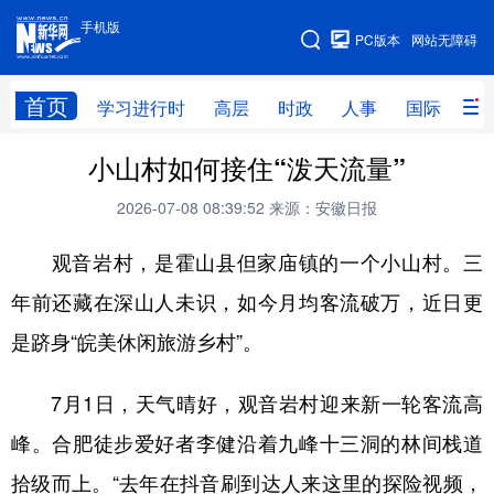
手机版
手机版
PC版本
网站无障碍
网站地图
首页
学习进行时
高层
时政
人事
国际
财
小山村如何接住“泼天流量”
学习进行时
高层
时政
人事
2026-07-08 08:39:52
来源：安徽日报
国际
财经
网评
港澳
观音岩村，是霍山县但家庙镇的一个小山村。三
台湾
思客智库
全球连线
教育
年前还藏在深山人未识，如今月均客流破万，近日更
科技
科创
量子
体育
是跻身“皖美休闲旅游乡村”。
文化
书画
健康
军事
访谈
视频
图片
政务
7月1日，天气晴好，观音岩村迎来新一轮客流高
峰。合肥徒步爱好者李健沿着九峰十三洞的林间栈道
法律
中央文件
金融
汽车
拾级而上。“去年在抖音刷到达人来这里的探险视频，
食品
人居
信息化
数字经济