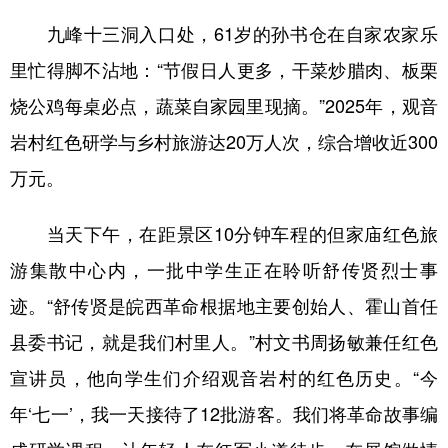
山东
河南
湖北
湖南
九峰十三洞入口处，61岁的孙书仓在自家农家乐
广东
广西
海南
重庆
里忙得脚不沾地：“节假日人更多，干菜炒腊肉、板栗
四川
贵州
云南
西藏
烧公鸡每桌必点，蔬菜自家园里现摘。”2025年，观音
陕西
甘肃
青海
宁夏
岩村红色研学与乡村旅游达20万人次，综合增收近300
万元。
新疆
内蒙古
黑龙江
当天下午，在距景区10分钟车程的但家庙红色旅
多语种频道
游集散中心内，一批中学生正在聆听舒传贤烈士事
English
Español
Français
عربى
迹。“舒传贤是皖西革命根据地主要创始人、霍山首任
Русский язык
日本語
한국어
县委书记，就是我们村里人。”村文书周扬敏兼任红色
宣讲员，他向学生们介绍观音岩村的红色历史。“今
Deutsch
Português
年‘七一’，我一天接待了12批游客。我们将革命故事编