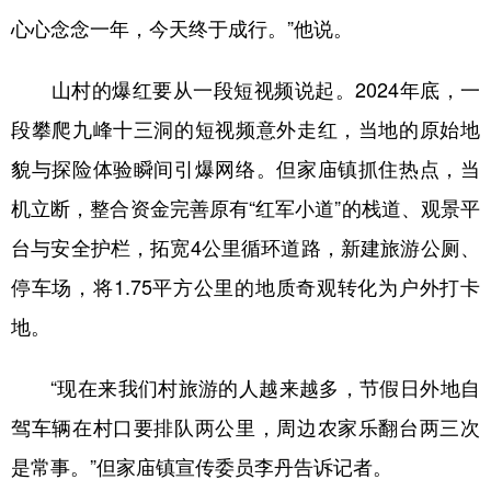
心心念念一年，今天终于成行。”他说。
学术中国
乡村振兴
银龄
溯源中国
山村的爆红要从一段短视频说起。2024年底，一
城市
旅游
能源
会展
段攀爬九峰十三洞的短视频意外走红，当地的原始地
彩票
娱乐
时尚
悦读
貌与探险体验瞬间引爆网络。但家庙镇抓住热点，当
公益
一带一路
亚太网
上市公司
机立断，整合资金完善原有“红军小道”的栈道、观景平
文化产业
台与安全护栏，拓宽4公里循环道路，新建旅游公厕、
停车场，将1.75平方公里的地质奇观转化为户外打卡
地方频道
地。
北京
天津
河北
山西
“现在来我们村旅游的人越来越多，节假日外地自
辽宁
吉林
上海
江苏
驾车辆在村口要排队两公里，周边农家乐翻台两三次
浙江
安徽
福建
江西
是常事。”但家庙镇宣传委员李丹告诉记者。