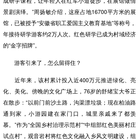
成研学课程，让年轻人在红军小道徒步，在展馆做情
景剧演绎。”周扬敏介绍，这座占地16700平方米的展
馆，已被授予“安徽省职工爱国主义教育基地”等称号，
年接待研学游客约2万人次。红色研学已成为村域经济
的“金字招牌”。
游客引来了，怎么留得住？
近年来，该村累计投入近400万元推进绿化、亮
化、美化。傍晚的文化广场上，76岁的舒绪宝大爷正
在散步：“以前门前沙土路，沟渠漂垃圾；现在柏油路
通到家，小游园建在家门口，城里亲戚来了都羡
慕。”作为“全国乡村治理示范村”“中组部红色美丽村庄
试点村”，观音岩村将红色文化融入乡风文明建设，组