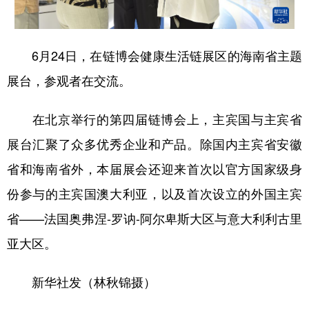
学术中国
乡村振兴
银龄
溯源中国
6月24日，在链博会健康生活链展区的海南省主题
城市
旅游
能源
会展
展台，参观者在交流。
彩票
娱乐
时尚
悦读
公益
一带一路
亚太网
上市公司
在北京举行的第四届链博会上，主宾国与主宾省
展台汇聚了众多优秀企业和产品。除国内主宾省安徽
文化产业
省和海南省外，本届展会还迎来首次以官方国家级身
份参与的主宾国澳大利亚，以及首次设立的外国主宾
地方频道
省——法国奥弗涅-罗讷-阿尔卑斯大区与意大利利古里
北京
天津
河北
山西
亚大区。
辽宁
吉林
上海
江苏
新华社发（林秋锦摄）
浙江
安徽
福建
江西