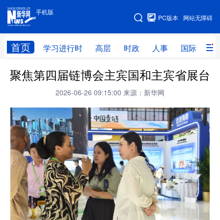
手机版
手机版
PC版本
网站无障碍
网站地图
首页
学习进行时
高层
时政
人事
国际
财
聚焦第四届链博会主宾国和主宾省展台
学习进行时
高层
时政
人事
2026-06-26 09:15:00
来源：新华网
国际
财经
网评
港澳
台湾
思客智库
全球连线
教育
科技
科创
量子
体育
文化
书画
健康
军事
访谈
视频
图片
政务
法律
中央文件
金融
汽车
食品
人居
信息化
数字经济