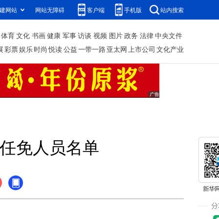
建网站
网站无障碍
客户端
手机版
站内搜索
体育
文化
书画
健康
军事
访谈
视频
图片
政务
法律
中央文件
展
彩票
娱乐
时尚
悦读
公益
一带一路
亚太网
上市公司
文化产业
任免人员名单