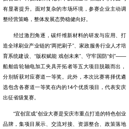
山东
河南
湖北
湖南
有显著提升。面对复杂的市场环境，参赛企业主动调
广东
广西
海南
重庆
整经营策略，整体发展态势稳健向好。
四川
贵州
云南
西藏
经过激烈角逐，碳纤维新材料的研发与应用、打
陕西
甘肃
青海
宁夏
造全球刷业产业链的“两把刷子”、家政服务行业人才培
新疆
内蒙古
黑龙江
育系统建设、“版权赋能 戏创未来”、守牢国防“剑”——
船舶齿轮轴电加工夹具开拓者等五大项目脱颖而出，
多语种频道
分别斩获对应赛道一等奖。此外，本次比赛将择优遴
English
Español
Français
عربى
选包含各赛道一等奖在内的14个优质项目，代表安庆
出征省级复赛。
Русский язык
日本語
한국어
Deutsch
Português
“宜创宜成”创业大赛是安庆市重点打造的特色创业
品牌，集项目展示、交流对接、资源整合、政策落地