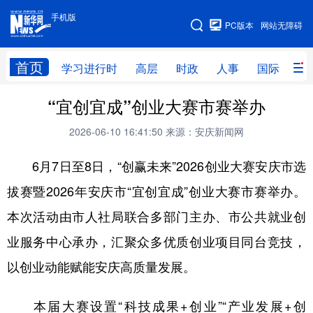
手机版
手机版
PC版本
网站无障碍
网站地图
首页
学习进行时
高层
时政
人事
国际
财
“宜创宜成”创业大赛市赛举办
学习进行时
高层
时政
人事
2026-06-10 16:41:50
来源：安庆新闻网
国际
财经
网评
港澳
6月7日至8日，“创赢未来”2026创业大赛安庆市选
台湾
思客智库
全球连线
教育
拔赛暨2026年安庆市“宜创宜成”创业大赛市赛举办。
科技
科创
量子
体育
本次活动由市人社局联合多部门主办、市公共就业创
文化
书画
健康
军事
业服务中心承办，汇聚众多优质创业项目同台竞技，
访谈
视频
图片
政务
以创业动能赋能安庆高质量发展。
法律
中央文件
金融
汽车
本届大赛设置“科技成果+创业”“产业发展+创
食品
人居
信息化
数字经济