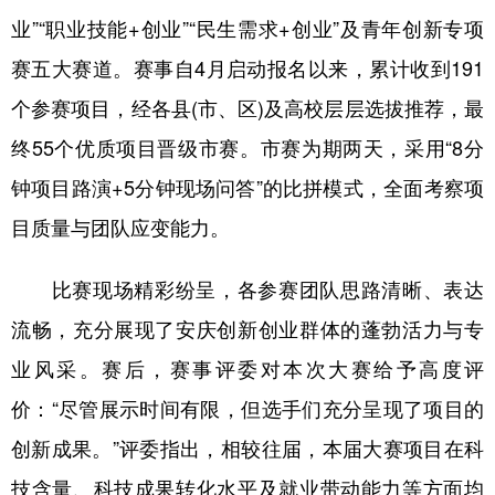
业”“职业技能+创业”“民生需求+创业”及青年创新专项
学术中国
乡村振兴
银龄
溯源中国
赛五大赛道。赛事自4月启动报名以来，累计收到191
城市
旅游
能源
会展
个参赛项目，经各县(市、区)及高校层层选拔推荐，最
彩票
娱乐
时尚
悦读
终55个优质项目晋级市赛。市赛为期两天，采用“8分
公益
一带一路
亚太网
上市公司
钟项目路演+5分钟现场问答”的比拼模式，全面考察项
目质量与团队应变能力。
文化产业
比赛现场精彩纷呈，各参赛团队思路清晰、表达
地方频道
流畅，充分展现了安庆创新创业群体的蓬勃活力与专
北京
天津
河北
山西
业风采。赛后，赛事评委对本次大赛给予高度评
价：“尽管展示时间有限，但选手们充分呈现了项目的
辽宁
吉林
上海
江苏
创新成果。”评委指出，相较往届，本届大赛项目在科
浙江
安徽
福建
江西
技含量、科技成果转化水平及就业带动能力等方面均