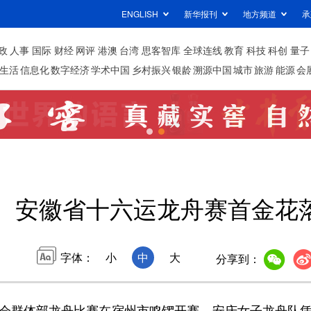
ENGLISH
新华报刊
地方频道
承
政
人事
国际
财经
网评
港澳
台湾
思客智库
全球连线
教育
科技
科创
量子
生活
信息化
数字经济
学术中国
乡村振兴
银龄
溯源中国
城市
旅游
能源
会
安徽省十六运龙舟赛首金花
字体：
小
中
大
分享到：
群体部龙舟比赛在宿州市鸣锣开赛。安庆女子龙舟队凭