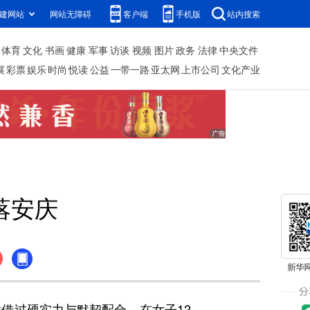
建网站
网站无障碍
客户端
手机版
站内搜索
体育
文化
书画
健康
军事
访谈
视频
图片
政务
法律
中央文件
展
彩票
娱乐
时尚
悦读
公益
一带一路
亚太网
上市公司
文化产业
落安庆
借过硬实力与默契配合，在女子12