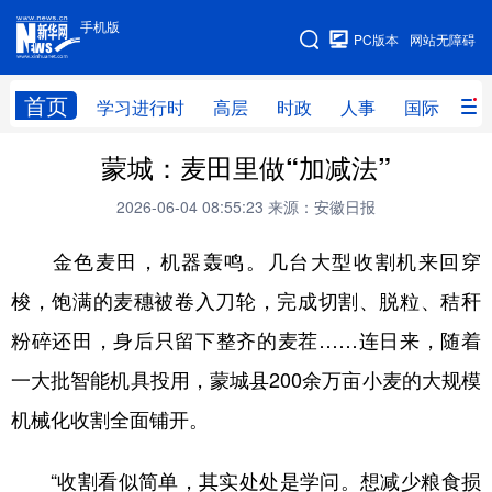
手机版
手机版
PC版本
网站无障碍
网站地图
首页
学习进行时
高层
时政
人事
国际
财
蒙城：麦田里做“加减法”
学习进行时
高层
时政
人事
2026-06-04 08:55:23
来源：安徽日报
国际
财经
网评
港澳
金色麦田，机器轰鸣。几台大型收割机来回穿
台湾
思客智库
全球连线
教育
梭，饱满的麦穗被卷入刀轮，完成切割、脱粒、秸秆
科技
科创
量子
体育
粉碎还田，身后只留下整齐的麦茬……连日来，随着
文化
书画
健康
军事
一大批智能机具投用，蒙城县200余万亩小麦的大规模
访谈
视频
图片
政务
机械化收割全面铺开。
法律
中央文件
金融
汽车
“收割看似简单，其实处处是学问。想减少粮食损
食品
人居
信息化
数字经济