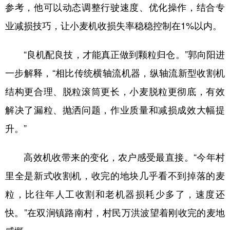
山东
河南
湖北
湖南
参考，他可以动态调整行驶速度、优化操作，结合专
业减损技巧，让小麦机收损失率稳稳控制在1%以内。
广东
广西
海南
重庆
四川
贵州
云南
西藏
“良机配良技，才能真正做到颗粒归仓。”郭向阳进
陕西
甘肃
青海
宁夏
一步解释，“相比传统横轴流机器，纵轴流新型收割机
结构更合理、脱粒滚筒更长，小麦脱粒更彻底，有效
新疆
内蒙古
黑龙江
解决了漏粒、抛洒问题，作业质量和减损成效大幅提
升。”
多语种频道
English
Español
Français
عربى
高效机收带来的变化，农户感受最直接。“今年村
Русский язык
日本語
한국어
里全是新式收割机，收完的地块几乎看不到掉落的麦
粒，比往年人工收割和老机器损耗少多了，速度还
Deutsch
Português
快。”在双涧镇路南村，村民万洪波望着刚收完的麦地