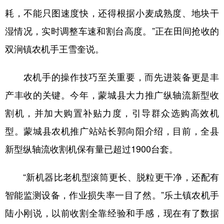
耗，不能只图速度快，还得根据小麦成熟度、地块干
学术中国
乡村振兴
银龄
溯源中国
湿情况，实时调整车速和割台高度。”正在田间抢收的
城市
旅游
能源
会展
双涧镇农机手王雪奎说。
彩票
娱乐
时尚
悦读
农机手的操作技巧至关重要，而先进装备更是丰
公益
一带一路
亚太网
上市公司
产丰收的关键。今年，蒙城县大力推广纵轴流新型收
文化产业
割机，并加大购置补贴力度，引导群众选购高效机
型。蒙城县农机推广站站长郭向阳介绍，目前，全县
地方频道
新型纵轴流收割机保有量已超过1900台套。
北京
天津
河北
山西
“新机器比老机型滚筒更长、脱粒更干净，还配有
辽宁
吉林
上海
江苏
智能监测设备，作业损失率一目了然。”乐土镇农机手
浙江
安徽
福建
江西
陆小刚说，以前收割全靠经验和手感，现在有了数据