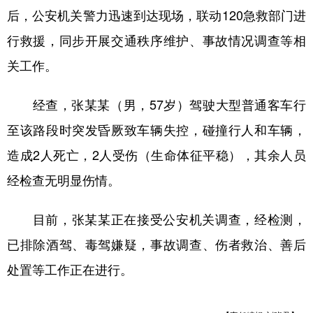
后，公安机关警力迅速到达现场，联动120急救部门进
学术中国
乡村振兴
银龄
溯源中国
行救援，同步开展交通秩序维护、事故情况调查等相
城市
旅游
能源
会展
关工作。
彩票
娱乐
时尚
悦读
经查，张某某（男，57岁）驾驶大型普通客车行
公益
一带一路
亚太网
上市公司
至该路段时突发昏厥致车辆失控，碰撞行人和车辆，
文化产业
造成2人死亡，2人受伤（生命体征平稳），其余人员
经检查无明显伤情。
地方频道
目前，张某某正在接受公安机关调查，经检测，
北京
天津
河北
山西
已排除酒驾、毒驾嫌疑，事故调查、伤者救治、善后
辽宁
吉林
上海
江苏
处置等工作正在进行。
浙江
安徽
福建
江西