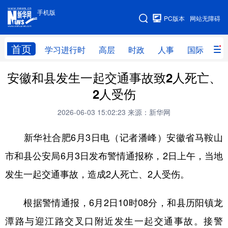
手机版
手机版
PC版本
网站无障碍
网站地图
首页
学习进行时
高层
时政
人事
国际
财
安徽和县发生一起交通事故致2人死亡、
学习进行时
高层
时政
人事
2人受伤
国际
财经
网评
港澳
2026-06-03 15:02:23
来源：新华网
台湾
思客智库
全球连线
教育
新华社合肥6月3日电（记者潘峰）安徽省马鞍山
科技
科创
量子
体育
市和县公安局6月3日发布警情通报称，2日上午，当地
文化
书画
健康
军事
发生一起交通事故，造成2人死亡、2人受伤。
访谈
视频
图片
政务
根据警情通报，6月2日10时08分，和县历阳镇龙
法律
中央文件
金融
汽车
潭路与迎江路交叉口附近发生一起交通事故。接警
食品
人居
信息化
数字经济