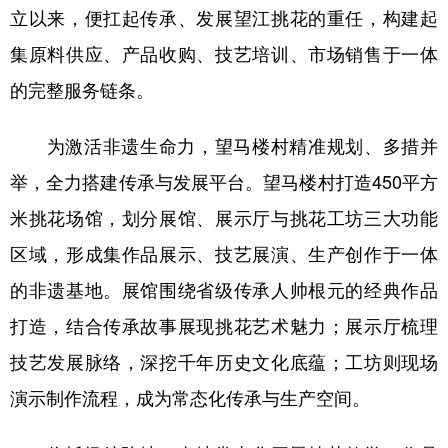
山东
河南
湖北
湖南
立以来，便扛起传承、发展望江挑花的重任，构建起
广东
广西
海南
重庆
集原料供应、产品收购、技艺培训、市场销售于一体
的完整服务链条。
四川
贵州
云南
西藏
陕西
甘肃
青海
宁夏
为激活非遗生命力，望马楼村精准规划、多措并
新疆
内蒙古
黑龙江
举，全力搭建传承与发展平台。望马楼村打造450平方
米挑花场馆，划分展馆、展示厅与挑花工坊三大功能
多语种频道
区域，形成集作品展示、技艺展演、生产创作于一体
的非遗基地。展馆围绕省级传承人帅根元的经典作品
English
Español
Français
عربى
打造，结合传承故事展现挑花艺术魅力；展示厅梳理
Русский язык
日本語
한국어
技艺发展脉络，深挖千年历史文化底蕴；工坊则现场
Deutsch
Português
演示制作流程，成为常态化传承与生产空间。