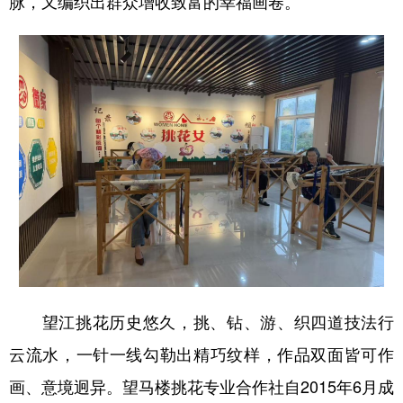
脉，又编织出群众增收致富的幸福画卷。
学术中国
乡村振兴
银龄
溯源中国
城市
旅游
能源
会展
彩票
娱乐
时尚
悦读
公益
一带一路
亚太网
上市公司
文化产业
地方频道
北京
天津
河北
山西
望江挑花历史悠久，挑、钻、游、织四道技法行
辽宁
吉林
上海
江苏
云流水，一针一线勾勒出精巧纹样，作品双面皆可作
浙江
安徽
福建
江西
画、意境迥异。望马楼挑花专业合作社自2015年6月成