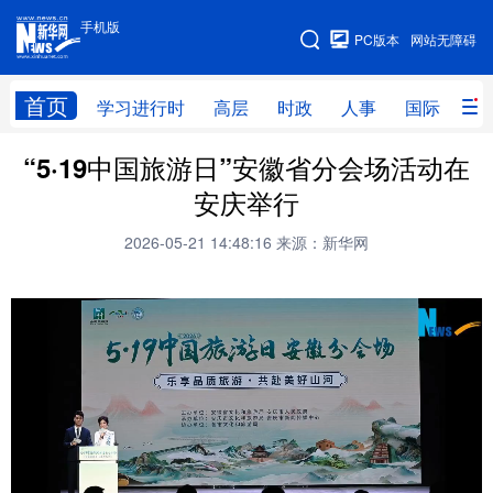
手机版
手机版
PC版本
网站无障碍
网站地图
首页
学习进行时
高层
时政
人事
国际
财
“5·19中国旅游日”安徽省分会场活动在
学习进行时
高层
时政
人事
安庆举行
国际
财经
网评
港澳
2026-05-21 14:48:16
来源：新华网
台湾
思客智库
全球连线
教育
科技
科创
量子
体育
文化
书画
健康
军事
访谈
视频
图片
政务
法律
中央文件
金融
汽车
食品
人居
信息化
数字经济