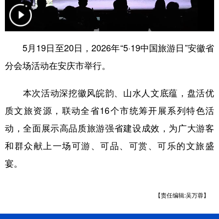
学术中国
乡村振兴
银龄
溯源中国
城市
旅游
能源
会展
5月19日至20日，2026年“5·19中国旅游日”安徽省
彩票
娱乐
时尚
悦读
分会场活动在安庆市举行。
公益
一带一路
亚太网
上市公司
本次活动深挖徽风皖韵、山水人文底蕴，盘活优
文化产业
质文旅资源，联动全省16个市统筹开展系列特色活
动，全面展示高品质旅游强省建设成效，为广大游客
地方频道
和群众献上一场可游、可品、可赏、可乐的文旅盛
北京
天津
河北
山西
宴。
辽宁
吉林
上海
江苏
【责任编辑:吴万蓉】
浙江
安徽
福建
江西