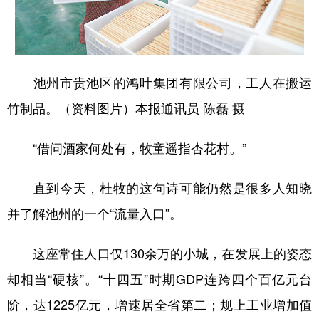
山东
河南
湖北
湖南
广东
广西
海南
重庆
四川
贵州
云南
西藏
池州市贵池区的鸿叶集团有限公司，工人在搬运
陕西
甘肃
青海
宁夏
竹制品。（资料图片）本报通讯员 陈磊 摄
新疆
内蒙古
黑龙江
“借问酒家何处有，牧童遥指杏花村。”
多语种频道
直到今天，杜牧的这句诗可能仍然是很多人知晓
English
Español
Français
عربى
并了解池州的一个“流量入口”。
Русский язык
日本語
한국어
这座常住人口仅130余万的小城，在发展上的姿态
Deutsch
Português
却相当“硬核”。“十四五”时期GDP连跨四个百亿元台
阶，达1225亿元，增速居全省第二；规上工业增加值