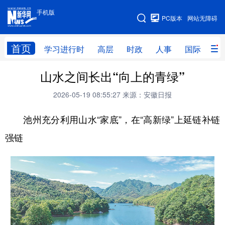
手机版
手机版
PC版本
网站无障碍
网站地图
首页
学习进行时
高层
时政
人事
国际
财
山水之间长出“向上的青绿”
学习进行时
高层
时政
人事
2026-05-19 08:55:27
来源：安徽日报
国际
财经
网评
港澳
池州充分利用山水“家底”，在“高新绿”上延链补链
台湾
思客智库
全球连线
教育
强链
科技
科创
量子
体育
文化
书画
健康
军事
访谈
视频
图片
政务
法律
中央文件
金融
汽车
食品
人居
信息化
数字经济