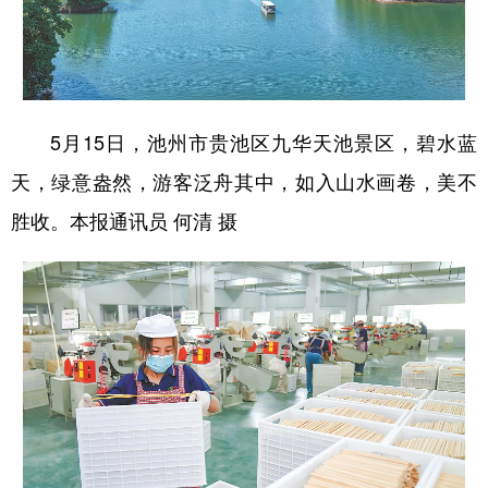
学术中国
乡村振兴
银龄
溯源中国
城市
旅游
能源
会展
彩票
娱乐
时尚
悦读
5月15日，池州市贵池区九华天池景区，碧水蓝
天，绿意盎然，游客泛舟其中，如入山水画卷，美不
公益
一带一路
亚太网
上市公司
胜收。本报通讯员 何清 摄
文化产业
地方频道
北京
天津
河北
山西
辽宁
吉林
上海
江苏
浙江
安徽
福建
江西