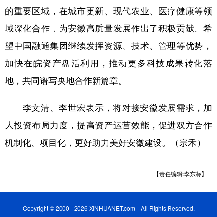
的重要区域，在城市更新、现代农业、医疗健康等领
学术中国
乡村振兴
银龄
溯源中国
域深化合作，为安徽高质量发展作出了积极贡献。希
城市
旅游
能源
会展
望中国融通集团继续发挥资源、技术、管理等优势，
彩票
娱乐
时尚
悦读
加快在皖资产盘活利用，推动更多科技成果转化落
地，共同谱写央地合作新篇章。
公益
一带一路
亚太网
上市公司
文化产业
李文清、李世宏表示，将对接安徽发展需求，加
大投资布局力度，提高资产运营效能，促进双方合作
地方频道
机制化、项目化，更好助力美好安徽建设。（宗禾）
北京
天津
河北
山西
【责任编辑:李东标】
辽宁
吉林
上海
江苏
浙江
安徽
福建
江西
Copyright © 2000 - 2026 XINHUANET.com All Rights Reserved.