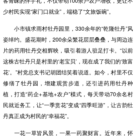
客青睐的伴手礼，不仅带动100余户农户增收，更让不
少村民实现“家门口就业”，端稳了“文旅饭碗”。
小市镇求雨村牡丹园里，330余年的“乾隆牡丹”风
姿绰约。盛花期时，200余朵繁花层层叠叠，与周边连
片的药用牡丹交相辉映，吸引着游人驻足打卡。“以前
这株古牡丹只是村里的‘老宝贝’，现在成了我们的‘致富
花’。”村党总支书记胡团结笑着说道。如今，村里不仅
修缮了牡丹园，增建观赏步道，还引进药用牡丹种
植，打造“药企+基地+农户”模式，每天带动70余名村
民就近务工，让“一季赏花”变成“四季旺游”，让古韵牡
丹真正成为村民的“幸福花”。
一花一草皆风景，一果一药聚财富。近年来，怀