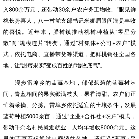
山东
河南
湖北
湖南
入300余万元，还带动30余户农户务工增收。”眼见鲜
广东
广西
海南
重庆
桃长势喜人，八一村党支部书记米娜眉眼间满是丰收
四川
贵州
云南
西藏
的喜悦。近年来，腊树镇推动桃树种植从“零星分
陕西
甘肃
青海
宁夏
散”向“规模连片”转变，通过“村集体+公司+农户”模
式，依托电商、直播带货等渠道，把鲜桃销往全国各
新疆
内蒙古
黑龙江
地，让“甜蜜果实”变成百姓的“增收底气”。
多语种频道
漫步雷埠乡的蓝莓基地，郁郁葱葱的蓝莓树丛
English
Español
Français
عربى
间，青蓝相间的果实缀满枝头，果香清甜。农户们正
忙着采摘、分拣。雷埠乡依托适宜的土壤条件，发展
Русский язык
日本語
한국어
蓝莓种植5000余亩，通过“企业+合作社+农户”模式，
Deutsch
Português
带动千余名村民就近就业，人均年增收8000余元。这
里的蓝莓不仅通过电商销往各地，还打造“蓝莓+采