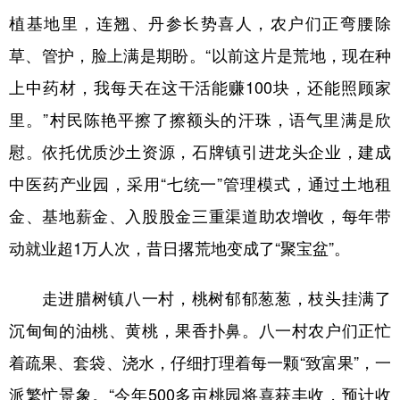
植基地里，连翘、丹参长势喜人，农户们正弯腰除
学术中国
乡村振兴
银龄
溯源中国
草、管护，脸上满是期盼。“以前这片是荒地，现在种
城市
旅游
能源
会展
上中药材，我每天在这干活能赚100块，还能照顾家
彩票
娱乐
时尚
悦读
里。”村民陈艳平擦了擦额头的汗珠，语气里满是欣
公益
一带一路
亚太网
上市公司
慰。依托优质沙土资源，石牌镇引进龙头企业，建成
中医药产业园，采用“七统一”管理模式，通过土地租
文化产业
金、基地薪金、入股股金三重渠道助农增收，每年带
动就业超1万人次，昔日撂荒地变成了“聚宝盆”。
地方频道
北京
天津
河北
山西
走进腊树镇八一村，桃树郁郁葱葱，枝头挂满了
沉甸甸的油桃、黄桃，果香扑鼻。八一村农户们正忙
辽宁
吉林
上海
江苏
着疏果、套袋、浇水，仔细打理着每一颗“致富果”，一
浙江
安徽
福建
江西
派繁忙景象。“今年500多亩桃园将喜获丰收，预计收