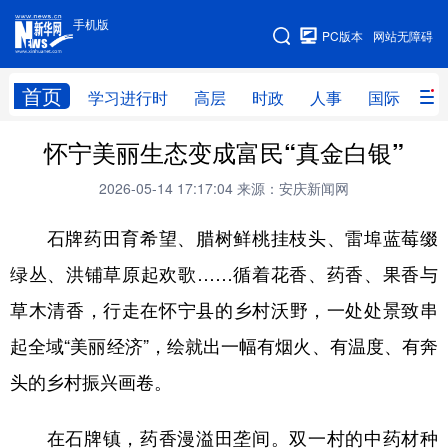
手机版
手机版
PC版本
网站无障碍
网站地图
首页
学习进行时
高层
时政
人事
国际
财
怀宁美丽生态变成富民“真金白银”
学习进行时
高层
时政
人事
2026-05-14 17:17:04
来源：安庆新闻网
国际
财经
网评
港澳
石牌药田育希望、腊树鲜桃挂枝头、雷埠蓝莓缀
台湾
思客智库
全球连线
教育
绿丛、洪铺草原起欢歌……循着花香、药香、果香与
科技
科创
量子
体育
草木清香，行走在怀宁县的乡村沃野，一处处景致串
文化
书画
健康
军事
起全域“美丽经济”，绘就出一幅有烟火、有温度、有奔
访谈
视频
图片
政务
头的乡村振兴画卷。
法律
中央文件
金融
汽车
在石牌镇，药香漫溢田垄间。双一村的中药材种
食品
人居
信息化
数字经济