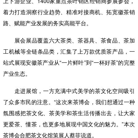
上下游企业、1400家重点茶叶销区经销商参展参会，
山东
河南
湖北
湖南
着力打造洞察行业趋势、精准对接商机、拓宽徽茶销
广东
广西
海南
重庆
路、赋能产业发展的务实高能平台。
四川
贵州
云南
西藏
展会展品覆盖六大茶类、茶器具、茶食品、茶加
陕西
甘肃
青海
宁夏
工机械等全链条品类，汇集了上万款优质茶产品，一
新疆
内蒙古
黑龙江
站式展现安徽茶产业从“一片鲜叶”到“一杯好茶”的完整
产业生态。
多语种频道
走进展馆，一方充满中式美学的茶文化空间吸引
English
Español
Français
عربى
了众多市民的注意。“这次来茶博会，我们想通过一种
Русский язык
日本語
한국어
氛围感把茶文化、茶美学和茶生活传播出去，让大家
Deutsch
Português
更爱茶、懂茶，也更多地展现中国文化的魅力。”本次
茶博会合肥茶文化馆策展人蔡菲说道。