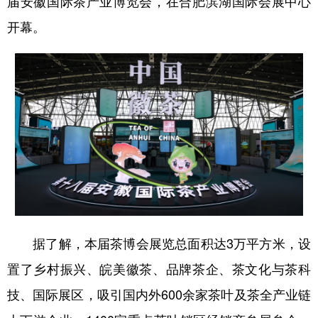
届安徽国际茶产业博览会，在合肥滨湖国际会展中心
开幕。
学术中国
乡村振兴
银龄
溯源中国
城市
旅游
能源
会展
彩票
娱乐
时尚
悦读
公益
一带一路
亚太网
上市公司
文化产业
地方频道
北京
天津
河北
山西
据了解，本届茶博会展览总面积达3万平方米，设
辽宁
吉林
上海
江苏
置了乡村振兴、皖美徽茶、品牌茶企、茶文化与茶科
技、国际展区，吸引国内外600余家茶叶及茶全产业链
浙江
安徽
福建
江西