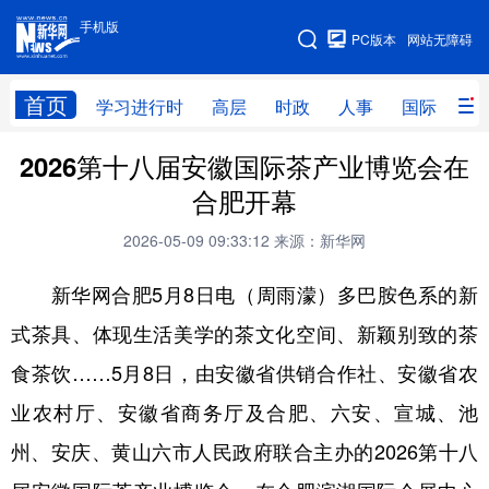
手机版
手机版
PC版本
网站无障碍
网站地图
首页
学习进行时
高层
时政
人事
国际
财
2026第十八届安徽国际茶产业博览会在
学习进行时
高层
时政
人事
合肥开幕
国际
财经
网评
港澳
2026-05-09 09:33:12
来源：新华网
台湾
思客智库
全球连线
教育
新华网合肥5月8日电（周雨濛）多巴胺色系的新
科技
科创
量子
体育
式茶具、体现生活美学的茶文化空间、新颖别致的茶
文化
书画
健康
军事
食茶饮……5月8日，由安徽省供销合作社、安徽省农
访谈
视频
图片
政务
业农村厅、安徽省商务厅及合肥、六安、宣城、池
法律
中央文件
金融
汽车
州、安庆、黄山六市人民政府联合主办的2026第十八
食品
人居
信息化
数字经济