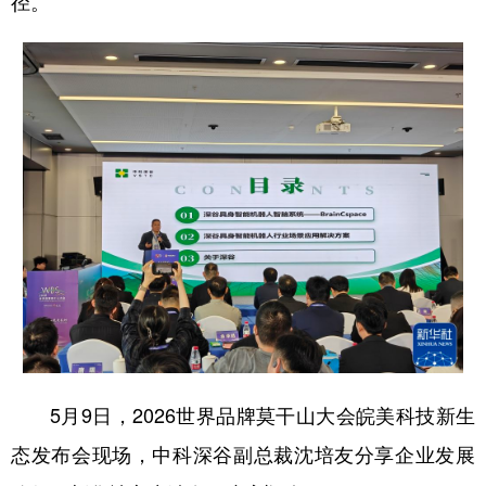
径。
学术中国
乡村振兴
银龄
溯源中国
城市
旅游
能源
会展
彩票
娱乐
时尚
悦读
公益
一带一路
亚太网
上市公司
文化产业
地方频道
北京
天津
河北
山西
辽宁
吉林
上海
江苏
5月9日，2026世界品牌莫干山大会皖美科技新生
浙江
安徽
福建
江西
态发布会现场，中科深谷副总裁沈培友分享企业发展