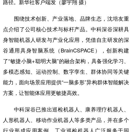
路径。新华社客户端发（廖宇翔 摄）
山东
河南
湖北
湖南
广东
广西
海南
重庆
围绕技术创新、产业落地、品牌生态，沈培友重
四川
贵州
云南
西藏
点介绍了公司核心技术与标杆产品。中科深谷深耕具
身智能机器人研发与产业化应用，凭借自主研发的深
陕西
甘肃
青海
宁夏
谷通用具身智脑系统（BrainCSPACE），创新构建
新疆
内蒙古
黑龙江
了“敏捷小脑+聪明大脑”的融合架构，具备强化学习、
多模态感知、运动控制、数字孪生、群体协同等关键
多语种频道
能力，面向场景应用提供“一脑多形”异构群体智能解决
English
Español
Français
عربى
方案，让智能体应用更敏捷高效。
Русский язык
日本語
한국어
中科深谷已推出巡检机器人、康养理疗机器人、
Deutsch
Português
人形机器人、移动作业机器人等多类产品，并在多个
行业形成应用案例。工业巡检机器人广泛服务于园