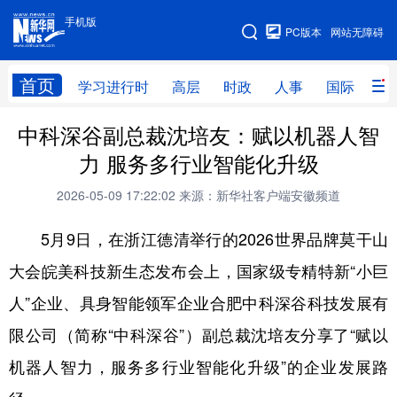
手机版
手机版
PC版本
网站无障碍
网站地图
首页
学习进行时
高层
时政
人事
国际
财
中科深谷副总裁沈培友：赋以机器人智
学习进行时
高层
时政
人事
力 服务多行业智能化升级
国际
财经
网评
港澳
2026-05-09 17:22:02
来源：新华社客户端安徽频道
台湾
思客智库
全球连线
教育
5月9日，在浙江德清举行的2026世界品牌莫干山
科技
科创
量子
体育
大会皖美科技新生态发布会上，国家级专精特新“小巨
文化
书画
健康
军事
人”企业、具身智能领军企业合肥中科深谷科技发展有
访谈
视频
图片
政务
限公司（简称“中科深谷”）副总裁沈培友分享了“赋以
法律
中央文件
金融
汽车
机器人智力，服务多行业智能化升级”的企业发展路
食品
人居
信息化
数字经济