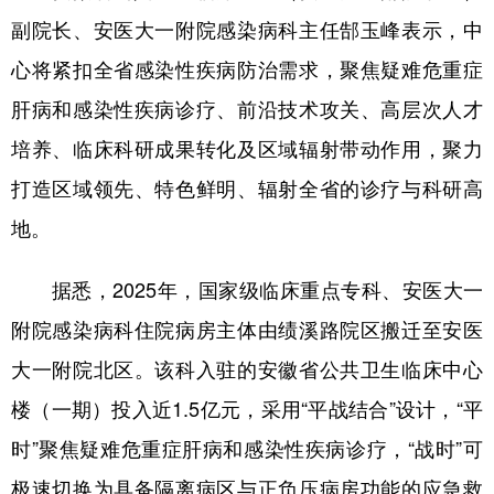
山东
河南
湖北
湖南
副院长、安医大一附院感染病科主任郜玉峰表示，中
广东
广西
海南
重庆
心将紧扣全省感染性疾病防治需求，聚焦疑难危重症
四川
贵州
云南
西藏
肝病和感染性疾病诊疗、前沿技术攻关、高层次人才
培养、临床科研成果转化及区域辐射带动作用，聚力
陕西
甘肃
青海
宁夏
打造区域领先、特色鲜明、辐射全省的诊疗与科研高
新疆
内蒙古
黑龙江
地。
多语种频道
据悉，2025年，国家级临床重点专科、安医大一
附院感染病科住院病房主体由绩溪路院区搬迁至安医
English
Español
Français
عربى
大一附院北区。该科入驻的安徽省公共卫生临床中心
Русский язык
日本語
한국어
楼（一期）投入近1.5亿元，采用“平战结合”设计，“平
Deutsch
Português
时”聚焦疑难危重症肝病和感染性疾病诊疗，“战时”可
极速切换为具备隔离病区与正负压病房功能的应急救