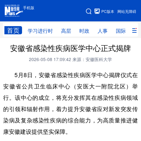
手机版
手机版
PC版本
网站无障碍
网站地图
首页
学习进行时
高层
时政
人事
国际
财
安徽省感染性疾病医学中心正式揭牌
学习进行时
高层
时政
人事
2026-05-08 17:09:42
来源：安徽医科大学
国际
财经
网评
港澳
5月8日，安徽省感染性疾病医学中心揭牌仪式在
台湾
思客智库
全球连线
教育
安徽省公共卫生临床中心（安医大一附院北区）举
科技
科创
量子
体育
行。该中心的成立，将充分发挥其在感染性疾病领域
文化
书画
健康
军事
的引领和辐射作用，着力提升安徽省应对新发突发传
访谈
视频
图片
政务
染病及复杂感染性疾病的综合能力，为高质量推进健
法律
中央文件
金融
汽车
康安徽建设提供坚实保障。
食品
人居
信息化
数字经济