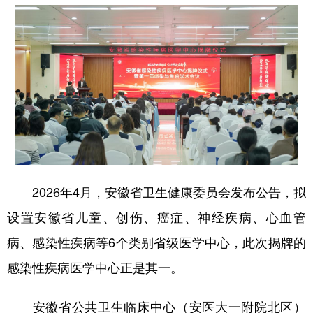
学术中国
乡村振兴
银龄
溯源中国
城市
旅游
能源
会展
彩票
娱乐
时尚
悦读
公益
一带一路
亚太网
上市公司
文化产业
2026年4月，安徽省卫生健康委员会发布公告，拟
地方频道
设置安徽省儿童、创伤、癌症、神经疾病、心血管
北京
天津
河北
山西
病、感染性疾病等6个类别省级医学中心，此次揭牌的
辽宁
吉林
上海
江苏
感染性疾病医学中心正是其一。
浙江
安徽
福建
江西
安徽省公共卫生临床中心（安医大一附院北区）