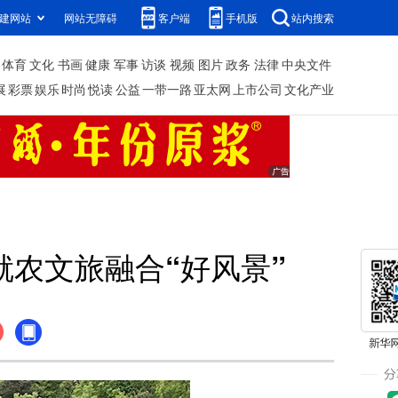
建网站
网站无障碍
客户端
手机版
站内搜索
体育
文化
书画
健康
军事
访谈
视频
图片
政务
法律
中央文件
展
彩票
娱乐
时尚
悦读
公益
一带一路
亚太网
上市公司
文化产业
就农文旅融合“好风景”