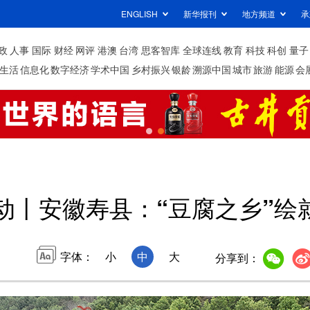
ENGLISH
新华报刊
地方频道
承
政
人事
国际
财经
网评
港澳
台湾
思客智库
全球连线
教育
科技
科创
量子
生活
信息化
数字经济
学术中国
乡村振兴
银龄
溯源中国
城市
旅游
能源
会
动丨安徽寿县：“豆腐之乡”绘
字体：
小
中
大
分享到：