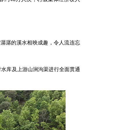
潺潺的溪水相映成趣，令人流连忘
对水库及上游山涧沟渠进行全面贯通