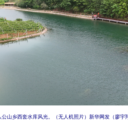
公山乡西套水库风光。（无人机照片）新华网发（廖宇翔