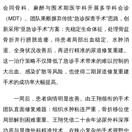
山东
河南
湖北
湖南
会同骨科、麻醉与围术期医学科开展多学科会诊
广东
广西
海南
重庆
（MDT）。团队果断摒弃传统“急诊探查手术”思路，创
四川
贵州
云南
西藏
新采用“亚急诊手术”方案：先稳定生命体征，处理骨盆
骨折并行膀胱造瘘，待患者局部出血稳定、水肿消
陕西
甘肃
青海
宁夏
退、全身状况改善后，再进行精准的尿道修复重建。
新疆
内蒙古
黑龙江
这一治疗策略不仅降低了急诊手术带来的难以控制的
大出血、感染扩散等风险，也使得二期尿道修复重建
多语种频道
手术的成功率大幅提高。
English
Español
Français
عربى
一周后，患者病情明显改善。由王翔领衔的手术
Русский язык
日本語
한국어
团队直面修复难题：组织水肿粘连严重，骨折移位使
Deutsch
Português
局部解剖困难重重。王翔凭借二十余年泌尿外科深厚
功底与显微外科精准技术，在狭小复杂的手术视野中