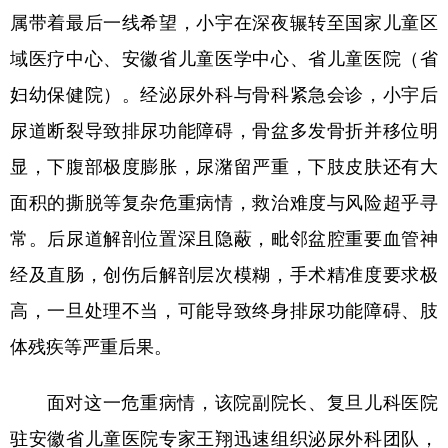
属带着最后一线希望，小宇在深夜辗转至国家儿童区
学术中国
乡村振兴
银龄
溯源中国
域医疗中心、安徽省儿童医学中心、省儿童医院（省
城市
旅游
能源
会展
妇幼保健院）。经泌尿外科与骨科紧急会诊，小宇后
彩票
娱乐
时尚
悦读
尿道断裂导致排尿功能障碍，骨盆多发骨折并移位明
显，下腹部极度膨胀，尿潴留严重，下肢皮肤还有大
公益
一带一路
亚太网
上市公司
面积的撕脱等复杂危重病情，救治难度与风险超乎寻
文化产业
常。后尿道解剖位置深且隐蔽，毗邻盆腔重要血管神
经及直肠，创伤后解剖层次模糊，手术精准度要求极
地方频道
高，一旦处理不当，可能导致终身排尿功能障碍、肢
北京
天津
河北
山西
体残疾等严重后果。
辽宁
吉林
上海
江苏
面对这一危重病情，该院副院长、复旦儿科医院
浙江
安徽
福建
江西
驻安徽省儿童医院专家王翔迅速组织泌尿外科团队，