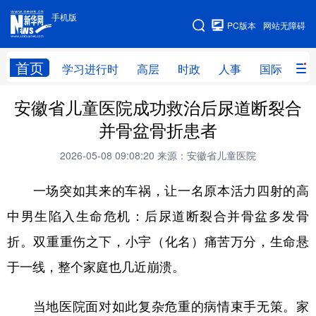
手机版
手机版
PC版本
网站无障碍
网站地图
首页
学习进行时
高层
时政
人事
国际
财
安徽省儿童医院成功救治后尿道断裂合
学习进行时
高层
时政
人事
并骨盆骨折患者
国际
财经
网评
港澳
2026-05-08 09:08:20
来源：安徽省儿童医院
台湾
思客智库
全球连线
教育
一场突如其来的车祸，让一名原本活力四射的高
科技
科创
量子
体育
中男生陷入生命危机：后尿道断裂合并骨盆多发骨
文化
书画
健康
军事
折。双重重伤之下，小宇（化名）痛苦万分，生命悬
访谈
视频
图片
政务
于一线，整个家庭也几近崩溃。
法律
中央文件
金融
汽车
当地医院面对如此复杂危重的病情束手无策。家
食品
人居
信息化
数字经济