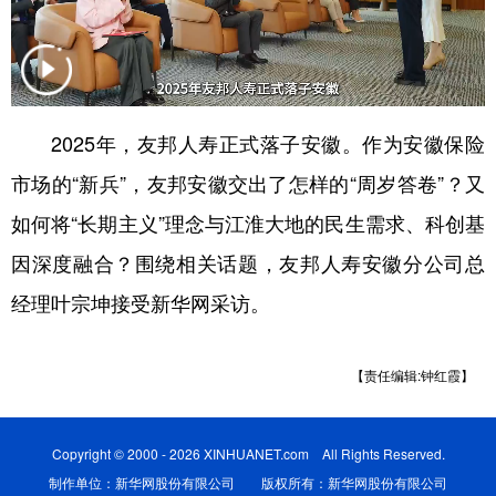
学术中国
乡村振兴
银龄
溯源中国
城市
旅游
能源
会展
彩票
娱乐
时尚
悦读
2025年，友邦人寿正式落子安徽。作为安徽保险
市场的“新兵”，友邦安徽交出了怎样的“周岁答卷”？又
公益
一带一路
亚太网
上市公司
如何将“长期主义”理念与江淮大地的民生需求、科创基
文化产业
因深度融合？围绕相关话题，友邦人寿安徽分公司总
经理叶宗坤接受新华网采访。
地方频道
北京
天津
河北
山西
【责任编辑:钟红霞】
辽宁
吉林
上海
江苏
Copyright © 2000 - 2026 XINHUANET.com All Rights Reserved.
浙江
安徽
福建
江西
制作单位：新华网股份有限公司 版权所有：新华网股份有限公司