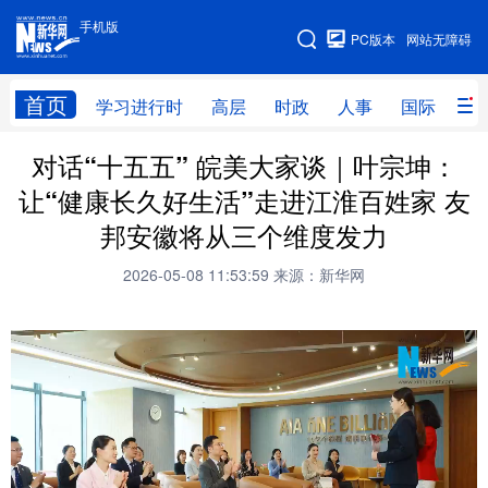
手机版
手机版
PC版本
网站无障碍
网站地图
首页
学习进行时
高层
时政
人事
国际
财
对话“十五五” 皖美大家谈｜叶宗坤：
学习进行时
高层
时政
人事
让“健康长久好生活”走进江淮百姓家 友
国际
财经
网评
港澳
邦安徽将从三个维度发力
台湾
思客智库
全球连线
教育
2026-05-08 11:53:59
来源：新华网
科技
科创
量子
体育
文化
书画
健康
军事
访谈
视频
图片
政务
法律
中央文件
金融
汽车
食品
人居
信息化
数字经济