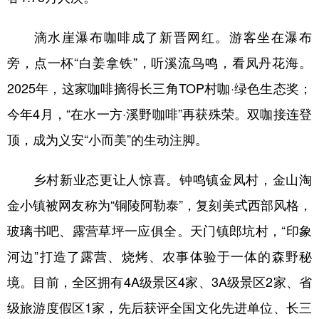
滴水崖瀑布咖啡成了新晋网红。游客坐在瀑布
旁，点一杯“白姜拿铁”，听溪流鸟鸣，看凤丹花海。
2025年，这家咖啡摘得长三角TOP村咖·绿色生态奖；
今年4月，“在水一方·溪野咖啡”再获殊荣。双咖接连登
顶，成为义安“小而美”的生动注脚。
乡村新业态更让人惊喜。钟鸣镇金凤村，金山淘
金小镇被网友称为“铜陵阿勒泰”，复刻美式西部风格，
玻璃书吧、露营草坪一应俱全。天门镇郎坑村，“印象
河边”打造了露营、烧烤、农事体验于一体的森野秘
境。目前，全区拥有4A级景区4家、3A级景区2家、省
级旅游度假区1家，先后获评全国文化先进单位、长三