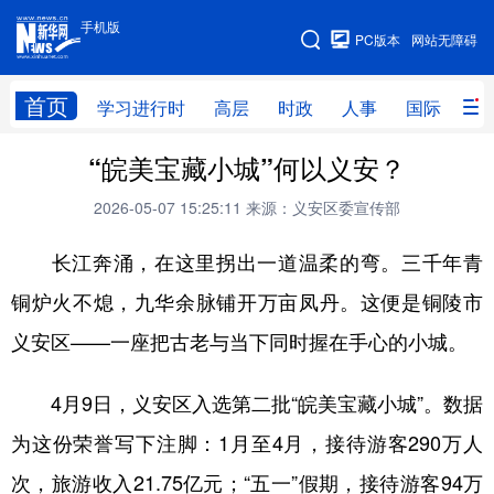
手机版
手机版
PC版本
网站无障碍
网站地图
首页
学习进行时
高层
时政
人事
国际
财
“皖美宝藏小城”何以义安？
学习进行时
高层
时政
人事
2026-05-07 15:25:11
来源：义安区委宣传部
国际
财经
网评
港澳
长江奔涌，在这里拐出一道温柔的弯。三千年青
台湾
思客智库
全球连线
教育
铜炉火不熄，九华余脉铺开万亩凤丹。这便是铜陵市
科技
科创
量子
体育
义安区——一座把古老与当下同时握在手心的小城。
文化
书画
健康
军事
访谈
视频
图片
政务
4月9日，义安区入选第二批“皖美宝藏小城”。数据
为这份荣誉写下注脚：1月至4月，接待游客290万人
法律
中央文件
金融
汽车
次，旅游收入21.75亿元；“五一”假期，接待游客94万
食品
人居
信息化
数字经济