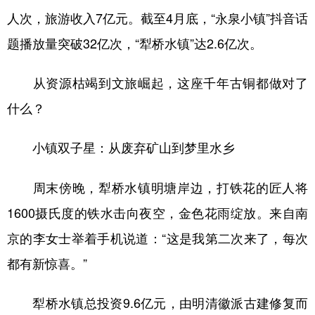
人次，旅游收入7亿元。截至4月底，“永泉小镇”抖音话
学术中国
乡村振兴
银龄
溯源中国
题播放量突破32亿次，“犁桥水镇”达2.6亿次。
城市
旅游
能源
会展
从资源枯竭到文旅崛起，这座千年古铜都做对了
彩票
娱乐
时尚
悦读
什么？
公益
一带一路
亚太网
上市公司
文化产业
小镇双子星：从废弃矿山到梦里水乡
周末傍晚，犁桥水镇明塘岸边，打铁花的匠人将
地方频道
1600摄氏度的铁水击向夜空，金色花雨绽放。来自南
北京
天津
河北
山西
京的李女士举着手机说道：“这是我第二次来了，每次
辽宁
吉林
上海
江苏
都有新惊喜。”
浙江
安徽
福建
江西
犁桥水镇总投资9.6亿元，由明清徽派古建修复而