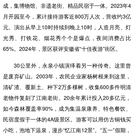
山东
河南
湖北
湖南
成，集博物馆、非遗老街、精品民宿于一体。2023年4
广东
广西
海南
重庆
月开园至今，累计接待游客近800万人次，营收约3亿
元。演出从早上10时持续到晚上10时，人造月亮、灯
四川
贵州
云南
西藏
光秀、打铁花、烟花秀个个是爆点，夜间消费占比
陕西
甘肃
青海
宁夏
65%。2024年，景区获评安徽省“十佳夜游”街区。
新疆
内蒙古
黑龙江
30公里外，永泉小镇演绎着另一种传奇。这里曾
多语种频道
是废弃矿山。2003年，农民企业家杨树根来到这里，
清矿渣、覆新土、种下2万多棵树，收集600多件明清
English
Español
Français
عربى
老物件复刻了江南老街。20余年累计投入20多亿元，
Русский язык
日本語
한국어
如今森林覆盖率90%，成为集温泉康养、特色餐饮、
Deutsch
Português
民宿度假于一体的4A级景区。游客可以用仿古铜钱买
小吃，泡地下温泉，漫步“忆江南12景”。“五一”假期，