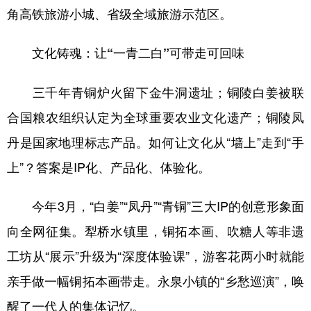
角高铁旅游小城、省级全域旅游示范区。
文化铸魂：让“一青二白”可带走可回味
三千年青铜炉火留下金牛洞遗址；铜陵白姜被联
合国粮农组织认定为全球重要农业文化遗产；铜陵凤
丹是国家地理标志产品。如何让文化从“墙上”走到“手
上”？答案是IP化、产品化、体验化。
今年3月，“白姜”“凤丹”“青铜”三大IP的创意形象面
向全网征集。犁桥水镇里，铜拓本画、吹糖人等非遗
工坊从“展示”升级为“深度体验课”，游客花两小时就能
亲手做一幅铜拓本画带走。永泉小镇的“乡愁巡演”，唤
醒了一代人的集体记忆。