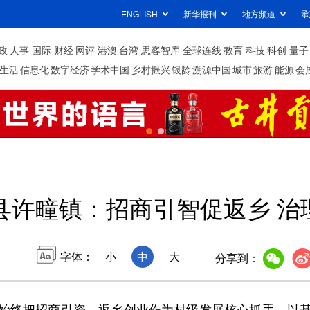
ENGLISH
新华报刊
地方频道
承
政
人事
国际
财经
网评
港澳
台湾
思客智库
全球连线
教育
科技
科创
量子
生活
信息化
数字经济
学术中国
乡村振兴
银龄
溯源中国
城市
旅游
能源
会
县许疃镇：招商引智促返乡 治
字体：
小
中
大
分享到：
终把招商引资、返乡创业作为村级发展核心抓手，以基