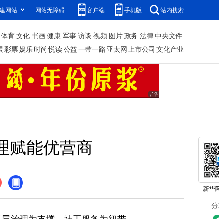
建网站
网站无障碍
客户端
手机版
站内搜索
体育
文化
书画
健康
军事
访谈
视频
图片
政务
法律
中央文件
展
彩票
娱乐
时尚
悦读
公益
一带一路
亚太网
上市公司
文化产业
理赋能优营商
层治理为支撑、社工服务为纽带，