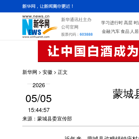
新华通讯社主办
学习进行时
高层
时
公司官网
金融
汽车
食品
人居
股票代码：
603888
新华网
>
安徽
> 正文
2026
蒙城
05/05
15:44:57
来源：蒙城县委宣传部
近年来，蒙城县许疃镇钟庙村始