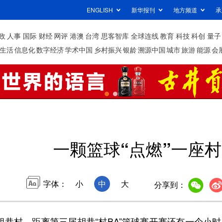
ENGLISH
新华报刊
地方频道
承
政
人事
国际
财经
网评
港澳
台湾
思客智库
全球连线
教育
科技
科创
量子
生活
信息化
数字经济
学术中国
乡村振兴
银龄
溯源中国
城市
旅游
能源
会
一颗篮球“点燃”一座村
字体：
小
中
大
分享到：
村。距离第三届胡巷“村BA”篮球赛开赛还有一个小时