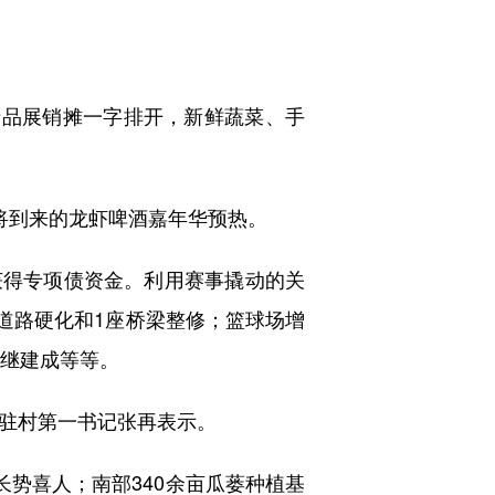
品展销摊一字排开，新鲜蔬菜、手
将到来的龙虾啤酒嘉年华预热。
获得专项债资金。利用赛事撬动的关
4条道路硬化和1座桥梁整修；篮球场增
相继建成等等。
村驻村第一书记张再表示。
势喜人；南部340余亩瓜蒌种植基