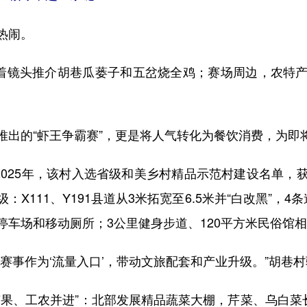
热闹。
着镜头推介胡巷瓜蒌子和五岔烧全鸡；赛场周边，农特产
的“虾王争霸赛”，更是将人气转化为餐饮消费，为即
025年，该村入选省级和美乡村精品示范村建设名单，
X111、Y191县道从3米拓宽至6.5米并“白改黑”，
停车场和移动厕所；3公里健身步道、120平方米民俗馆
事作为‘流量入口’，带动文旅配套和产业升级。”胡巷
、工农并进”：北部发展精品蔬菜大棚，芹菜、乌白菜长