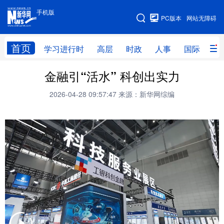
手机版
手机版
PC版本
网站无障碍
网站地图
首页
学习进行时
高层
时政
人事
国际
财
金融引“活水” 科创出实力
学习进行时
高层
时政
人事
2026-04-28 09:57:47
来源：新华网综编
国际
财经
网评
港澳
台湾
思客智库
全球连线
教育
科技
科创
量子
体育
文化
书画
健康
军事
访谈
视频
图片
政务
法律
中央文件
金融
汽车
食品
人居
信息化
数字经济