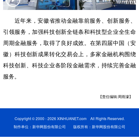
学术中国
乡村振兴
银龄
溯源中国
近年来，安徽省推动金融靠前服务、创新服务、
城市
旅游
能源
会展
引领服务，加强科技创新全链条和科技型企业全生命
彩票
娱乐
时尚
悦读
周期金融服务，取得了良好成效。在第四届中国（安
公益
一带一路
亚太网
上市公司
徽）科技创新成果转化交易会上，多家金融机构围绕
科技创新、科技企业各阶段金融需求，持续完善金融
文化产业
服务。
地方频道
【责任编辑:周雨濛】
北京
天津
河北
山西
辽宁
吉林
上海
江苏
Copyright © 2000 - 2026 XINHUANET.com All Rights Reserved.
制作单位：新华网股份有限公司 版权所有：新华网股份有限公司
浙江
安徽
福建
江西