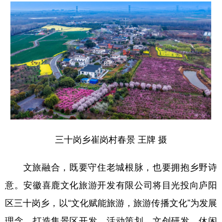
山东
河南
湖北
湖南
广东
广西
海南
重庆
四川
贵州
云南
西藏
陕西
甘肃
青海
宁夏
新疆
内蒙古
黑龙江
多语种频道
三十岗乡崔岗村春景 王牌 摄
English
Español
Français
عربى
文旅融合，既要守住老城根脉，也要拥抱乡野诗
Русский язык
日本語
한국어
意。安徽喜鹿文化旅游开发有限公司将目光投向庐阳
Deutsch
Português
区三十岗乡，以“文化赋能旅游，旅游传播文化”为发展
理念，打造集景区开发、活动策划、文创研发、休闲