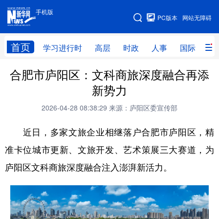
手机版
手机版
PC版本
网站无障碍
网站地图
首页
学习进行时
高层
时政
人事
国际
财
合肥市庐阳区：文科商旅深度融合再添
学习进行时
高层
时政
人事
新势力
国际
财经
网评
港澳
2026-04-28 08:38:29
来源：庐阳区委宣传部
台湾
思客智库
全球连线
教育
近日，多家文旅企业相继落户合肥市庐阳区，精
科技
科创
量子
体育
准卡位城市更新、文旅开发、艺术策展三大赛道，为
文化
书画
健康
军事
庐阳区文科商旅深度融合注入澎湃新活力。
访谈
视频
图片
政务
法律
中央文件
金融
汽车
食品
人居
信息化
数字经济