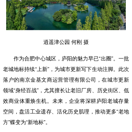
学术中国
乡村振兴
银龄
溯源中国
城市
旅游
能源
会展
彩票
娱乐
时尚
悦读
逍遥津公园 何刚 摄
公益
一带一路
亚太网
上市公司
作为合肥中心城区，庐阳的魅力早已“出圈”。一批
文化产业
老城地标持续“上新”，为城市更新写下生动注脚。此次
落户的南京金基文商运营管理有限公司，在城市更新
地方频道
领域“身经百战”，尤其擅长让老旧厂房、历史街区、低
北京
天津
河北
山西
效商业体重焕生机。未来，企业将深耕庐阳老城存量
辽宁
吉林
上海
江苏
空间，盘活工业遗存、活化历史肌理，推动更多“老地
方”蝶变为“新地标”。
浙江
安徽
福建
江西